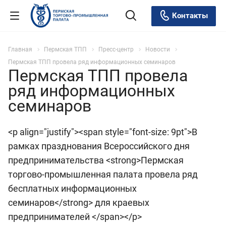
Контакты
Главная
Пермская ТПП
Пресс-центр
Новости
Пермская ТПП провела ряд информационных семинаров
Пермская ТПП провела
ряд информационных
семинаров
<p align="justify"><span style="font-size: 9pt">В
рамках празднования Всероссийского дня
предпринимательства <strong>Пермская
торгово-промышленная палата провела ряд
бесплатных информационных
семинаров</strong> для краевых
предпринимателей </span></p>