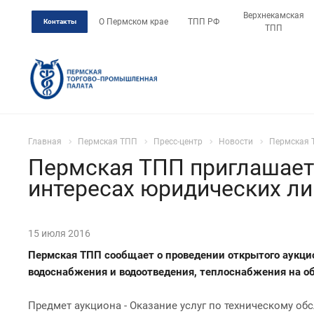
Верхнекамская
О Пермском крае
ТПП РФ
Контакты
ТПП
Главная
Пермская ТПП
Пресс-центр
Новости
Пермская Т
Пермская ТПП приглашает 
интересах юридических ли
15 июля 2016
Пермская ТПП сообщает о проведении открытого аукцио
водоснабжения и водоотведения, теплоснабжения на об
Предмет аукциона - Оказание услуг по техническому о