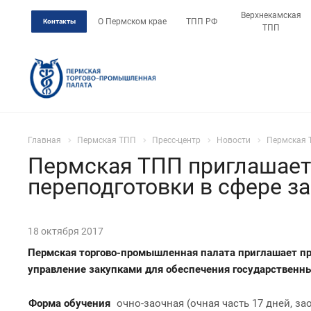
Верхнекамская
О Пермском крае
ТПП РФ
Контакты
ТПП
Главная
Пермская ТПП
Пресс-центр
Новости
Пермская 
Пермская ТПП приглашает
переподготовки в сфере з
18 октября 2017
Пермская торгово-промышленная палата приглашает 
управление закупками для обеспечения государственны
Форма обучения
очно-заочная (очная часть 17 дней, за