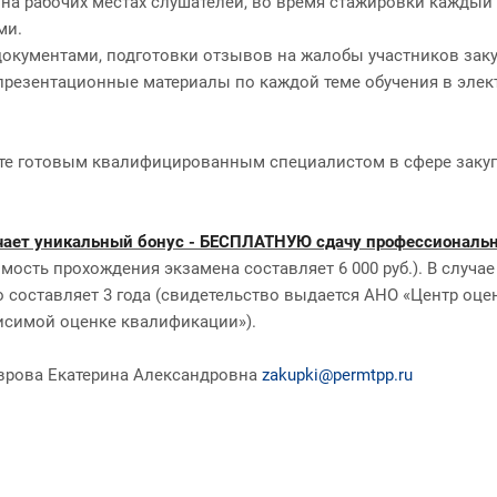
на рабочих местах слушателей, во время стажировки каждый
ми.
документами, подготовки отзывов на жалобы участников зак
презентационные материалы по каждой теме обучения в элек
те готовым квалифицированным специалистом в сфере закупок,
ает уникальный бонус - БЕСПЛАТНУЮ сдачу профессионально
мость прохождения экзамена составляет 6 000 руб.). В случа
составляет 3 года (свидетельство выдается АНО «Центр оценки
исимой оценке квалификации»).
 Лаврова Екатерина Александровна
zakupki@permtpp.ru