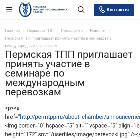
Контакты
Главная
Пермская ТПП
Пресс-центр
Новости
Пермская ТПП приглашает принять участие в семинаре по
международным перевозкам
Пермская ТПП приглашает
принять участие в
семинаре по
международным
перевозкам
<p><a
href="
http://permtpp.ru/about_chamber/announcemen
<img border="0" hspace="5" alt="" vspace="5" align="le
height="172" src="/userfiles/Image/perevozki.jpg" /><