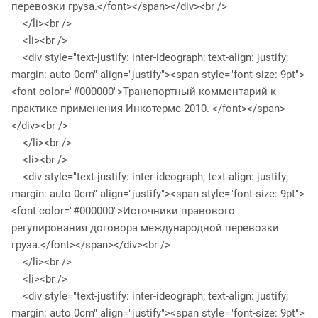
перевозки груза.</font></span></div><br />
</li><br />
<li><br />
<div style="text-justify: inter-ideograph; text-align: justify;
margin: auto 0cm" align="justify"><span style="font-size: 9pt">
<font color="#000000">Транспортный комментарий к
практике применения Инкотермс 2010. </font></span>
</div><br />
</li><br />
<li><br />
<div style="text-justify: inter-ideograph; text-align: justify;
margin: auto 0cm" align="justify"><span style="font-size: 9pt">
<font color="#000000">Источники правового
регулирования договора международной перевозки
груза.</font></span></div><br />
</li><br />
<li><br />
<div style="text-justify: inter-ideograph; text-align: justify;
margin: auto 0cm" align="justify"><span style="font-size: 9pt">