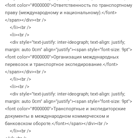
<font color="#000000">Ответственность по транспортному
праву (международному и национальному).</font>
</span></div><br />
</li><br />
<li><br />
<div style="text-justify: inter-ideograph; text-align: justify;
margin: auto 0cm" align="justify"><span style="font-size: 9pt">
<font color="#000000">Организация международных
перевозок и транспортное экспедирование.</font>
</span></div><br />
</li><br />
<li><br />
<div style="text-justify: inter-ideograph; text-align: justify;
margin: auto 0cm" align="justify"><span style="font-size: 9pt">
<font color="#000000">Транспортные и экспедиторские
документы в международном коммерческом и
банковском обороте.</font></span></div><br />
</li><br />