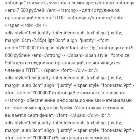
<strong>Стоимость участия в семинаре:</strong> <strong>
<em>7 500 рублей</em></strong> - для сотрудников
организаций-членов ПТПП, <strong> </strong></font>
</span></div><br />
<div style="text-justify: inter-ideograph; text-align: justify;
margin: 0cm -2.85pt 0pt 0cm" align="justify"><font
color="#000000"><span style="font-size: 9pt"><strong><em>9
000 рублей</em></strong> - </span><span style="font-size:
9pt">для сотрудников организаций, не являющихся
членами ПТПП. </span></font></div><br />
<div style="text-justify: inter-ideograph; text-align: justify;
margin: auto 0cm" align="justify"><span style="font-size: 9pt">
<font color="#000000"><strong>В стоимость включено:
</strong> обеспечение информационными материалами
по теме семинара, кофе-брейк. Участникам семинара
выдается сертификат.</font></span></div><br />
<div style="text-justify: inter-ideograph; text-align: justify;
margin: auto 0cm" align="justify"><span style="font-size: 9pt">
<font color="#000000">Регистрация на семинар: