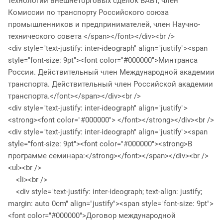
технологии внешнеторговых сделок ВАВТ, член
Комиссии по транспорту Российского союза
промышленников и предпринимателей, член Научно-
технического совета </span></font></div><br />
<div style="text-justify: inter-ideograph" align="justify"><span
style="font-size: 9pt"><font color="#000000">Минтранса
России. Действительный член Международной академии
транспорта. Действительный член Российской академии
транспорта.</font></span></div><br />
<div style="text-justify: inter-ideograph" align="justify">
<strong><font color="#000000"> </font></strong></div><br />
<div style="text-justify: inter-ideograph" align="justify"><span
style="font-size: 9pt"><font color="#000000"><strong>В
программе семинара:</strong></font></span></div><br />
<ul><br />
<li><br />
<div style="text-justify: inter-ideograph; text-align: justify;
margin: auto 0cm" align="justify"><span style="font-size: 9pt">
<font color="#000000">Договор международной