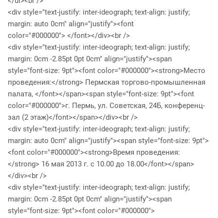
</ul><br />
<div style="text-justify: inter-ideograph; text-align: justify;
margin: auto 0cm" align="justify"><font
color="#000000"> </font></div><br />
<div style="text-justify: inter-ideograph; text-align: justify;
margin: 0cm -2.85pt 0pt 0cm" align="justify"><span
style="font-size: 9pt"><font color="#000000"><strong>Место
проведения:</strong> Пермская торгово-промышленная
палата, </font></span><span style="font-size: 9pt"><font
color="#000000">г. Пермь, ул. Советская, 24Б, конференц-
зал (2 этаж)</font></span></div><br />
<div style="text-justify: inter-ideograph; text-align: justify;
margin: auto 0cm" align="justify"><span style="font-size: 9pt">
<font color="#000000"><strong>Время проведения:
</strong> 16 мая 2013 г. с 10.00 до 18.00</font></span>
</div><br />
<div style="text-justify: inter-ideograph; text-align: justify;
margin: 0cm -2.85pt 0pt 0cm" align="justify"><span
style="font-size: 9pt"><font color="#000000">