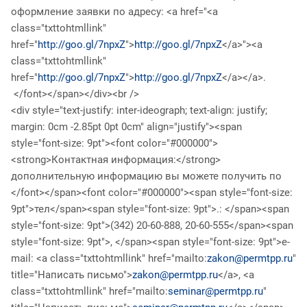
оформление заявки по адресу: <a href="<a
class="txttohtmllink"
href="
http://goo.gl/7npxZ
">
http://goo.gl/7npxZ
</a>"><a
class="txttohtmllink"
href="
http://goo.gl/7npxZ
">
http://goo.gl/7npxZ
</a></a>.
</font></span></div><br />
<div style="text-justify: inter-ideograph; text-align: justify;
margin: 0cm -2.85pt 0pt 0cm" align="justify"><span
style="font-size: 9pt"><font color="#000000">
<strong>Контактная информация:</strong>
дополнительную информацию вы можете получить по
</font></span><font color="#000000"><span style="font-size:
9pt">тел</span><span style="font-size: 9pt">.: </span><span
style="font-size: 9pt">(342) 20-60-888, 20-60-555</span><span
style="font-size: 9pt">, </span><span style="font-size: 9pt">e-
mail: <a class="txttohtmllink" href="mailto:
zakon@permtpp.ru
"
title="Написать письмо">
zakon@permtpp.ru
</a>, <a
class="txttohtmllink" href="mailto:
seminar@permtpp.ru
"