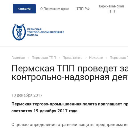
Верхнекамская
О Пермском крае
ТПП РФ
Контакты
ТПП
Главная
Пермская ТПП
Пресс-центр
Новости
Пермская Т
Пермская ТПП проведет за
контрольно-надзорная дея
13 декабря 2017
Пермская торгово-промышленная палата приглашает при
состоится 19 декабря 2017 года.
С целью определения стратегии защиты предпринимате