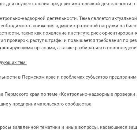
ды для осуществления предпринимательской деятельности в 
трольно-надзорной деятельности. Тема является актуальной
необходимость снижения административной нагрузки на бизне
астности, таких как появление института риск-ориентирован
ения проверок, растут штрафы и повышается требования по р
тролирующими органами, а также разбираться в нововведени
едующих тем:
ьности в Пермском крае и проблемах субъектов предприним
а Пермского края по теме «Контрольно-надзорные проверки
ших у предпринимательского сообщества
опросы заявленной тематики и иные вопросы, касающиеся за