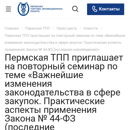
Контакты
Главная
Пермская ТПП
Пресс-центр
Новости
Пермская ТПП приглашает на повторный семинар по теме «Важнейшие
изменения законодательства в сфере закупок. Практические аспекты
применения Закона № 44-ФЗ (последние нововведения)»
Пермская ТПП приглашает
на повторный семинар по
теме «Важнейшие
изменения
законодательства в сфере
закупок. Практические
аспекты применения
Закона № 44-ФЗ
(последние