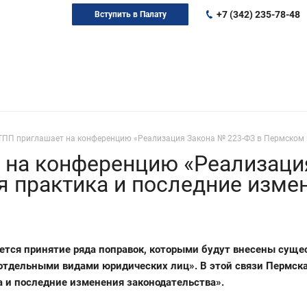
+7 (342) 235-78-48
Вступить в Палату
ТПП приглашает на конференцию «Реализация Закона № 223-ФЗ в Пермском к
 на конференцию «Реализаци
я практика и последние изме
уется принятие ряда поправок, которыми будут внесены сущ
г отдельными видами юридических лиц». В этой связи Пермс
а и последние изменения законодательства».