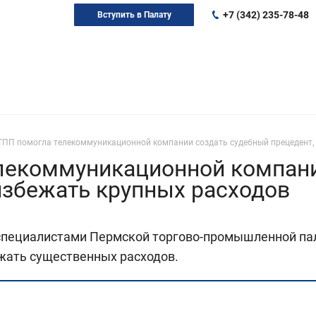
+7 (342) 235-78-48
Вступить в Палату
ТПП помогла телекоммуникационной компании создать судебный прецедент,
лекоммуникационной компани
избежать крупных расходов
 специалистами Пермской торгово-промышленной па
ежать существенных расходов.