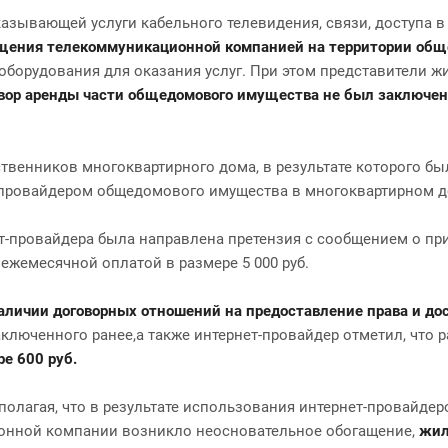
зывающей услуги кабельного телевидения, связи, доступа в 
щения телекоммуникационной компанией на территории общ
оборудования для оказания услуг. При этом представители ж
вор аренды части общедомового имущества не был заключен
твенников многоквартирного дома, в результате которого б
-провайдером общедомового имущества в многоквартирном д
т-провайдера была направлена претензия с сообщением о п
жемесячной оплатой в размере 5 000 руб.
аличии договорных отношений на предоставление права и до
ключенного ранее,а также интернет-провайдер отметил, что
е 600 руб.
полагая, что в результате использования интернет-провайде
ионной компании возникло неосновательное обогащение,
жил