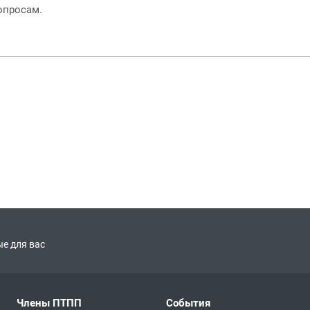
опросам.
е для вас
Члены ПТПП
События