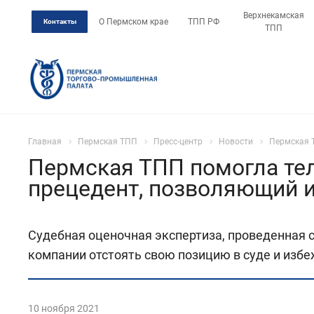
Верхнекамская
О Пермском крае
ТПП РФ
Контакты
ТПП
Главная
Пермская ТПП
Пресс-центр
Новости
Пермская 
Пермская ТПП помогла те
прецедент, позволяющий 
Судебная оценочная экспертиза, проведенная
компании отстоять свою позицию в суде и изб
10 ноября 2021