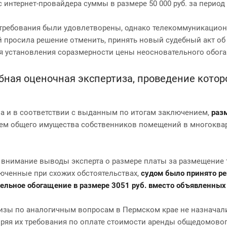
интернет-провайдера суммы в размере 50 000 руб. за период 
 требования были удовлетворены, однако телекоммуникацио
й просила решение отменить, принять новый судебный акт об
ля установления соразмерности цены неосновательного обог
ебная оценочная экспертиза, проведение кото
а и в соответствии с выданным по итогам заключением,
раз
ем общего имущества собственников помещений в многоква
 внимание выводы эксперта о размере платы за размещение 
юченные при схожих обстоятельствах,
судом было принято ре
льное обогащение в размере 3051 руб. вместо объявленных 
ертизы по аналогичным вопросам в Пермском крае не назнача
ряя их требования по оплате стоимости аренды общедомовог