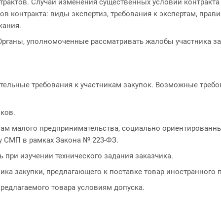
рактов. Случаи изменения существенных условий контракта 
тов контракта: виды экспертиз, требования к экспертам, прав
кания.
 Органы, уполномоченные рассматривать жалобы участника з
тельные требования к участникам закупок. Возможные требов
ков.
ктам малого предпринимательства, социально ориентированн
у СМП в рамках Закона № 223-ФЗ.
ь при изучении технического задания заказчика.
ика закупки, предлагающего к поставке товар иностранного 
редлагаемого товара условиям допуска.