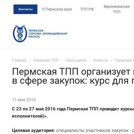
Верхнекамская
О Пермском крае
ТПП РФ
Контакты
ТПП
Главная
Пермская ТПП
Пресс-центр
Новости
Пермская Т
Пермская ТПП организует
в сфере закупок: курс для
11 мая 2016
С 23 по 27 мая 2016 года Пермская ТПП проводит курс
исполнителей)».
Целевая аудитория:
специалисты участников закупок -