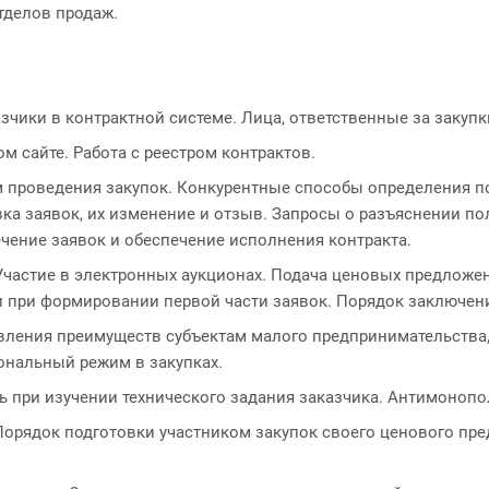
тделов продаж.
зчики в контрактной системе. Лица, ответственные за закупк
м сайте. Работа с реестром контрактов.
проведения закупок. Конкурентные способы определения по
вка заявок, их изменение и отзыв. Запросы о разъяснении п
ечение заявок и обеспечение исполнения контракта.
Участие в электронных аукционах. Подача ценовых предложен
 при формировании первой части заявок. Порядок заключени
авления преимуществ субъектам малого предпринимательств
ональный режим в закупках.
ть при изучении технического задания заказчика. Антимоноп
 Порядок подготовки участником закупок своего ценового 