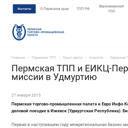
Верхнекамская
О Пермском крае
ТПП РФ
Контакты
ТПП
Главная
Пермская ТПП
Пресс-центр
Новости
Пермская 
Пермская ТПП и ЕИКЦ-Пер
миссии в Удмуртию
27 января 2015
Пермская торгово-промышленная палата и Евро Инфо К
деловой поездке в Ижевск (Удмуртская Республика). Би
Первая в наступившем году межрегиональная бизнес-м