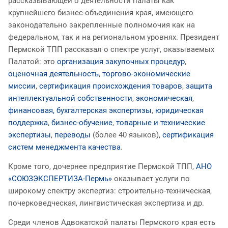
рассказывающей о деятельности палаты как
крупнейшего бизнес-объединения края, имеющего
законодательно закрепленные полномочия как на
федеральном, так и на региональном уровнях. Президент
Пермской ТПП рассказал о спектре услуг, оказываемых
Палатой: это
организация закупочных процедур
,
оценочная деятельность
,
торгово-экономические
миссии
,
сертификация происхождения товаров
,
защита
интеллектуальной собственности
,
экономическая
,
финансовая, бухгалтерская экспертизы
,
юридическая
поддержка
,
бизнес-обучение
,
товарные и технические
экспертизы
,
переводы
(более 40 языков),
сертификация
систем менеджмента качества
.
Кроме того, дочернее предприятие Пермской ТПП,
АНО
«СОЮЗЭКСПЕРТИЗА-Пермь»
оказывает услуги по
широкому спектру экспертиз: строительно-техническая,
почерковедческая, лингвистическая экспертиза и др.
Среди членов Адвокатской палаты Пермского края есть