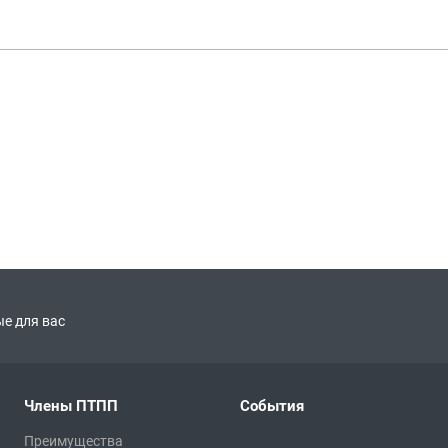
е для вас
Члены ПТПП
События
Преимущества