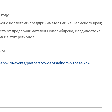
 году;
ься с коллегами-предпринимателями из Пермского края;
ств от предпринимателей Новосибирска, Владивостока
в из этих регионов.
но!
msppk.ru/events/partnerstvo-v-sotsialnom-biznese-kak-