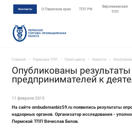
Верхнекамская
О Пермском крае
ТПП РФ
Контакты
ТПП
Главная
Пермская ТПП
Пресс-центр
Новости
Опубликов
Опубликованы результаты 
предпринимателей к деяте
11 февраля 2015
На сайте
ombudsmanbiz59.ru
появились результаты опро
надзорных органов
.
Организатор исследования - уполн
Пермской ТПП Вячеслав Белов.