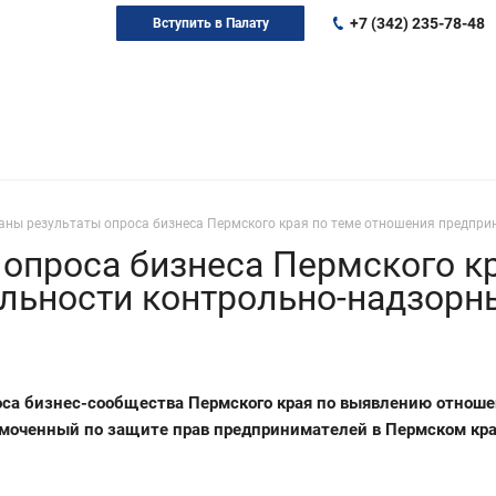
+7 (342) 235-78-48
Вступить в Палату
аны результаты опроса бизнеса Пермского края по теме отношения предпри
опроса бизнеса Пермского к
льности контрольно-надзорн
са бизнес-сообщества Пермского края по выявлению отноше
омоченный по защите прав предпринимателей в Пермском кра