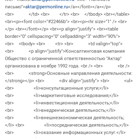
письмо">
aktar@permonline.ru
</a></font></a></p>
<br> </td> <br> </tr> <br> </tbody> <br></table>
<br><p><font color="#22466b"> <br><p><hr size="1" /> <br>
</p> <br></font></p> <br><p align="justify"> <br><table
border="0" cellspacing="0" cellpadding="3" width="90%">
<br> <tbody> <br> <tr> <br> <td valign="top">
<br> <p align="justify">Консалтинговая компания
Общество с ограниченной ответственностью "Актар"
организована в ноябре 1992 года. <br /> <br> <br />
<br> <strong>Основные направления деятельности:
</strong></p> <br> <div align="justify"> <br> <ul>
<br> <li>консультационные услуги;</li>
<br> <li>маркетинговые исследования;</li>
<br> <li>инвестиционная деятельность;</li>
<br> <li>внедренческая деятельность;</li>
<br> <li>внешнеэкономическая деятельность;
</li> <br> <li>посредническая деятельность;</li>
<br> <li>оказание информационных услуг.</li>