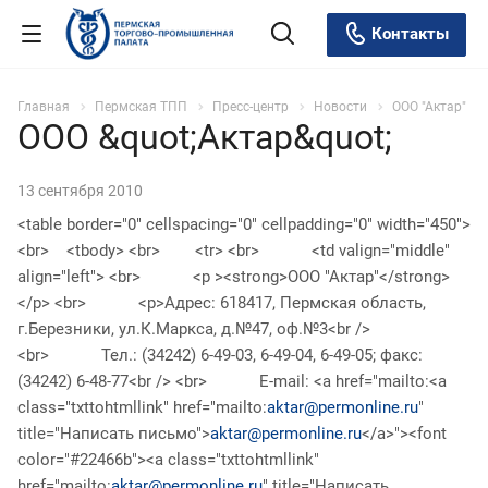
Контакты
Главная
Пермская ТПП
Пресс-центр
Новости
ООО "Актар"
ООО &quot;Актар&quot;
13 сентября 2010
<table border="0" cellspacing="0" cellpadding="0" width="450">
<br> <tbody> <br> <tr> <br> <td valign="middle"
align="left"> <br> <p ><strong>ООО "Актар"</strong>
</p> <br> <p>Адрес: 618417, Пермская область,
г.Березники, ул.К.Маркса, д.№47, оф.№3<br />
<br> Тел.: (34242) 6-49-03, 6-49-04, 6-49-05; факс:
(34242) 6-48-77<br /> <br> E-mail: <a href="mailto:<a
class="txttohtmllink" href="mailto:
aktar@permonline.ru
"
title="Написать письмо">
aktar@permonline.ru
</a>"><font
color="#22466b"><a class="txttohtmllink"
href="mailto:
aktar@permonline.ru
" title="Написать