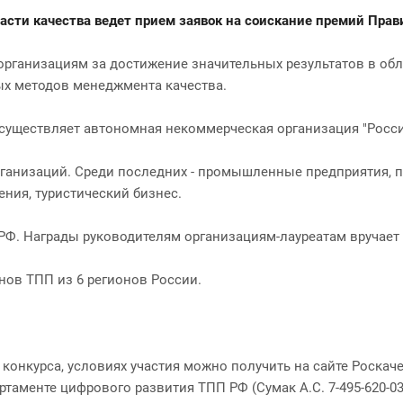
сти качества ведет прием заявок на соискание премий Прави
рганизациям за достижение значительных результатов в облас
ых методов менеджмента качества.
существляет автономная некоммерческая организация "Россий
рганизаций. Среди последних - промышленные предприятия, 
ния, туристический бизнес.
Ф. Награды руководителям организациям-лауреатам вручает
енов ТПП из 6 регионов России.
нкурса, условиях участия можно получить на сайте Роскачес
ртаменте цифрового развития ТПП РФ (Сумак А.С. 7-495-620-03