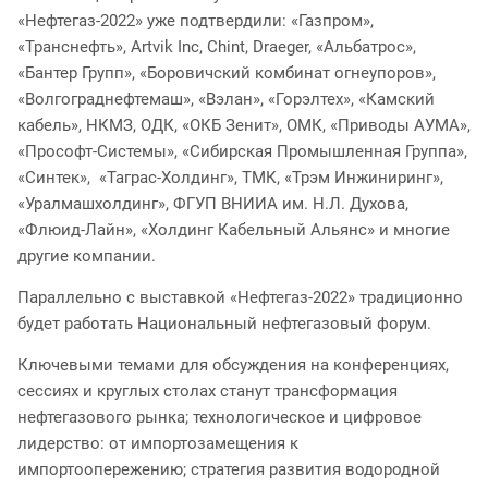
«Нефтегаз-2022» уже подтвердили: «Газпром»,
«Транснефть», Artvik Inc, Chint, Draeger, «Альбатрос»,
«Бантер Групп», «Боровичский комбинат огнеупоров»,
«Волгограднефтемаш», «Вэлан», «Горэлтех», «Камский
кабель», НКМЗ, ОДК, «ОКБ Зенит», ОМК, «Приводы АУМА»,
«Прософт-Системы», «Сибирская Промышленная Группа»,
«Синтек», «Таграс-Холдинг», ТМК, «Трэм Инжиниринг»,
«Уралмашхолдинг», ФГУП ВНИИА им. Н.Л. Духова,
«Флюид-Лайн», «Холдинг Кабельный Альянс» и многие
другие компании.
Параллельно с выставкой «Нефтегаз-2022» традиционно
будет работать Национальный нефтегазовый форум.
Ключевыми темами для обсуждения на конференциях,
сессиях и круглых столах станут трансформация
нефтегазового рынка; технологическое и цифровое
лидерство: от импортозамещения к
импортоопережению; стратегия развития водородной