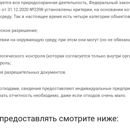
руется вся природоохранная деятельность, Федеральный закон
т 31.12.2020 №2398 установлены критерии, на основании ко
еду. Так в настоящее время есть четыре категории объекто
еское разрешение;
ствии на окружающую среду, при этом они могут (но не обяз
логического контроля (которая согласуется только внутри орг
роль;
ния разрешительных документов.
 с отходами, сведения предоставляют индивидуальные предпр
вать отчетность необходимо, даже если отходов очень мало.
 предоставлять смотрите ниже: