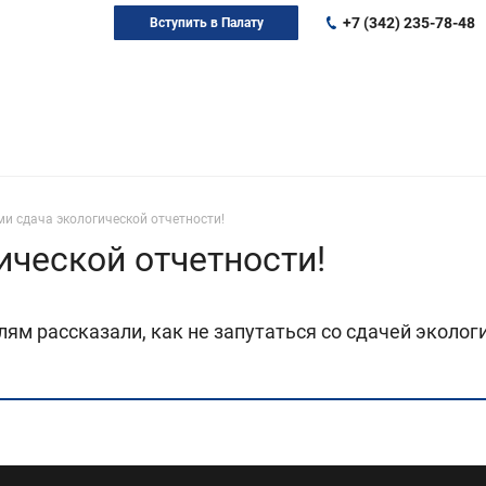
+7 (342) 235-78-48
Вступить в Палату
ми сдача экологической отчетности!
ической отчетности!
 рассказали, как не запутаться со сдачей экологи