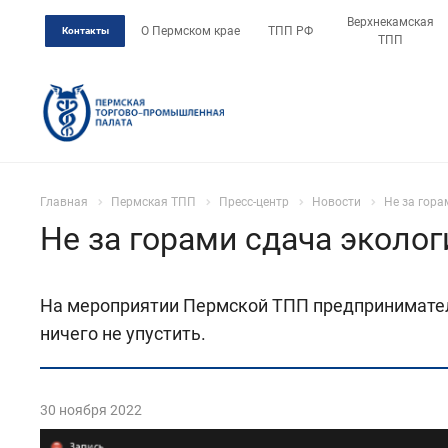
Верхнекамская
О Пермском крае
ТПП РФ
Контакты
ТПП
Главная
Пермская ТПП
Пресс-центр
Новости
Не за гора
Не за горами сдача эколог
На мероприятии Пермской ТПП предпринимателям
ничего не упустить.
30 ноября 2022