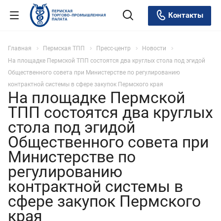
Контакты
Главная
Пермская ТПП
Пресс-центр
Новости
На площадке Пермской ТПП состоятся два круглых стола под эгидой
Общественного совета при Министерстве по регулированию
контрактной системы в сфере закупок Пермского края
На площадке Пермской
ТПП состоятся два круглых
стола под эгидой
Общественного совета при
Министерстве по
регулированию
контрактной системы в
сфере закупок Пермского
края