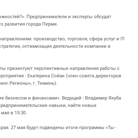
жностей?». Предприниматели и эксперты обсудят
го развития города Перми.
правлениям: производство, торговля, сфера услуг и IT-
стратегии, оптимизация деятельности компании в
рты презентуют перспективные направления работы с
роприятия - Екатерина Сойак (член совета директоров
нг.Регионы», г. Тюмень).
ие бизнесом и финансами». Ведущий - Владимир Якуба
ь предпринимательские навыки, найти новые
мая в 15:30.
ая. 27 мая будут подведены итоги программы «Ты -