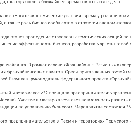
да, планирующие в ближайшее время открыть свое дело.
ание «Новые экономические условия: время угроз или возмо
, а также роль бизнес-сообщества в стратегии экономическо
да станет проведение отраслевых тематических секций по на
вышение эффективности бизнеса, разработка маркетинговой 
ранчайзинга. В рамках сессии «Франчайзинг. Регионы» экспе
ния франчайзинговых пакетов. Среди приглашенных гостей ме
рей Разуваев (руководитель федерального проекта «Франчайзи
ытый мастер-класс «22 принципа предпринимателя: управлен
. Москва). Участие в мастер-классе даст возможность развит
ендации по управлению бизнесом. Мероприятие состоится 26 
го предпринимательства в Перми и территориях Пермского кр