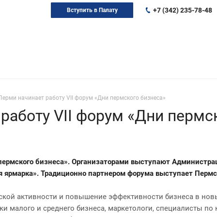
+7 (342) 235-78-48
Вступить в Палату
Перми начинает работу VII форум «Дни пермского бизнеса»
работу VII форум «Дни пермс
и пермского бизнеса». Организаторами выступают Администра
 ярмарка». Традиционно партнером форума выступает Пермс
кой активности и повышение эффективности бизнеса в новы
 малого и среднего бизнеса, маркетологи, специалисты по к