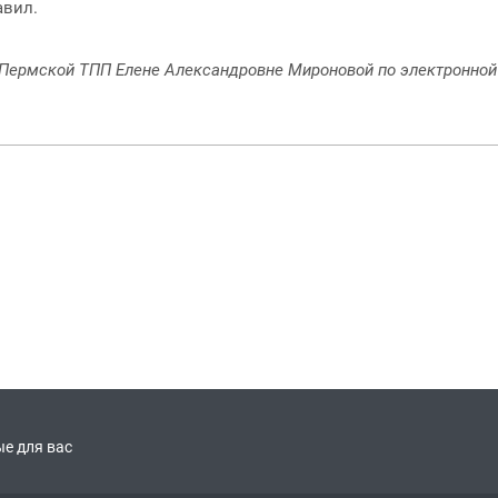
авил.
 Пермской ТПП Елене Александровне Мироновой по электронной
е для вас