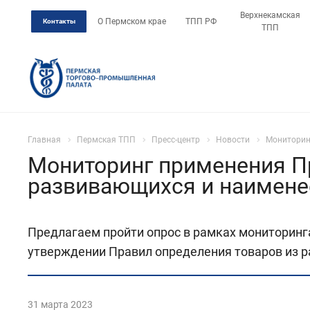
Верхнекамская
О Пермском крае
ТПП РФ
Контакты
ТПП
Главная
Пермская ТПП
Пресс-центр
Новости
Мониторин
Мониторинг применения П
развивающихся и наимене
Предлагаем пройти опрос в рамках мониторинг
утверждении Правил определения товаров из р
31 марта 2023