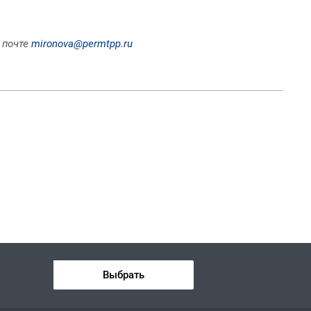
 почте
mironova@permtpp.ru
Выбрать