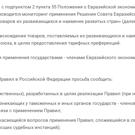
 с подпунктом 2 пункта 55 Положения о Евразийской эконом
проводится мониторинг применения Решения Совета Евразийск
варов из развивающихся и наименее развитых стран» (далее 
исхождения товаров, поставляемых из развивающихся и наим
оюза, в целях предоставления тарифных преференций.
и применения государствами - членами Евразийского эконом
Правил в Российской Федерации просьба сообщить:
твенных), разработанных в целях реализации Правил (при на
икающих у таможенных и иных органов государств - членов
вязи с применением Правил;
касающейся вопросов применения Правил, сложившейся в с
ысших судебных инстанций);