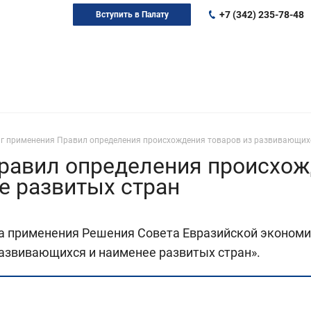
+7 (342) 235-78-48
Вступить в Палату
г применения Правил определения происхождения товаров из развивающихс
равил определения происхож
е развитых стран
а применения Решения Совета Евразийской экономич
азвивающихся и наименее развитых стран».