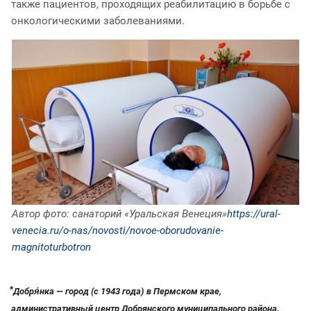
также пациентов, проходящих реабилитацию в борьбе с
онкологическими заболеваниями.
Автор фото: санаторий «Ур
альская Венеция»
https://ural-
venecia.ru/o-nas/novosti/novoe-oborudovanie-
magnitoturbotron
⃰ Добря́нка — город (c 1943 года) в Пермском крае,
административный центр Добрянского муниципального района.