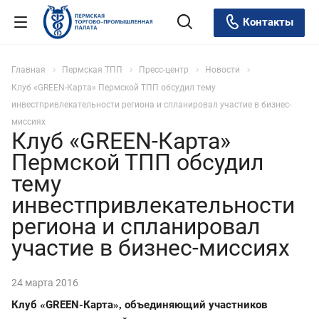
Контакты
Главная
Пермская ТПП
Пресс-центр
Новости
Клуб «GREEN-Карта» Пермской ТПП обсудил тему
инвестпривлекательности региона и спланировал участие в бизнес-
миссиях
Клуб «GREEN-Карта»
Пермской ТПП обсудил
тему
инвестпривлекательности
региона и спланировал
участие в бизнес-миссиях
24 марта 2016
Клуб
GREEN-Карта
объединяющий участников
«
»,