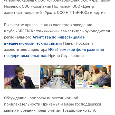
«Пермгеокабель», ООО «Стройизоляция», ООО «Уралпром-
Импекс
», ООО «Компания Полимер», ООО «Центр
защитных покрытий - Урал», ООО НПП «РИОС» и другие.
В качестве приглашенных экспертов заседание
клуба
GREEN-Карта
заместитель руководителя
«
» посетили
регионального
Агентства по инвестициям и
внешнеэкономическим связям
Павел Носков и
заместитель директора
НО
Пермский фонд развития
«
предпринимательства
Ирина Леушканова.
»
Обсуждались вопросы инвестиционной
привлекательности Прикамья и меры господдержки
малых и средних предприятий. Традиционно клуб