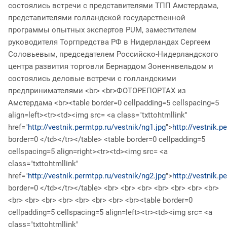
состоялись встречи с представителями ТПП Амстердама,
представителями голландской государственной
программы опытных экспертов PUM, заместителем
руководителя Торгпредства РФ в Нидерландах Сергеем
Соловьевым, председателем Российско-Нидерландского
центра развития торговли Бернардом Зоненнвельдом и
состоялись деловые встречи с голландскими
предпринимателями <br> <br>ФОТОРЕПОРТАХ из
Амстердама <br><table border=0 cellpadding=5 cellspacing=5
align=left><tr><td><img src= <a class="txttohtmllink"
href="
http://vestnik.permtpp.ru/vestnik/ng1.jpg
">
http://vestnik.p
border=0 </td></tr></table> <table border=0 cellpadding=5
cellspacing=5 align=right><tr><td><img src= <a
class="txttohtmllink"
href="
http://vestnik.permtpp.ru/vestnik/ng2.jpg
">
http://vestnik.p
border=0 </td></tr></table> <br> <br> <br> <br> <br> <br> <br>
<br> <br> <br> <br> <br> <br> <br> <br><table border=0
cellpadding=5 cellspacing=5 align=left><tr><td><img src= <a
class="txttohtmllink"