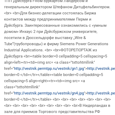
ТПП Дуйсбурга г-ном Буркартом Ландерсом и
генеральным директором Штефаном Дитцфельбингером.
<br> <br>Для бизнес-делегации состоялась Биржа
контактов между предпринимателями Перми и
Дуйсбурга. Заинтересованные ознакомились с «умным
домом» Инхаус 2 при Дуйсбуржском университете,
посетили в Дюссельдорфе выставку „Wire &
Tube“(трубопроводы) и фирму Siemens Power Generations
Industrial Applications. <br> <br>ФОТОРЕПОРТАЖ из
Дуйсбурга <br><table border=0 cellpadding=5 cellspacing=5
align=left><tr><td><img src= <a class="txttohtmllink"
href="
http://vestnik.permtpp.ru/vestnik/gn1.jpg
">
http://vestnik.p
border=0 </td></tr></table><table border=0 cellpadding=5
cellspacing=5 align=right><tr><td><img src= <a
class="txttohtmllink"
href="
http://vestnik.permtpp.ru/vestnik/gn4.jpg
">
http://vestnik.p
border=0 </td></tr></table> <br> <br> <br> <br> <br> <br> <br>
<br> <br> <br> <br> <br> <br> <br> <br> <br>В Нидерландах в
зале для приемов Торгового представительства РФ