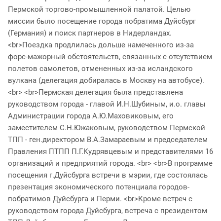
Пермской торгово-промышленной палатой. Целью
миссии было посещение города побратима Дуйсбург
(Германия) и поиск партнеров в Нидерландах.
<br>Поездка продлилась дольше намеченного из-за
форс-мажорный обстоятельств, связанных с отсутствием
полетов самолетов, отмененных из-за исландского
вулкана (делегация добиралась в Москву на автобусе).
<br> <br>Пермская делегация была представлена
руководством города - главой И.Н.Шубиным, и.о. главы
Администрации города А.Ю.Маховиковым, его
заместителем С.Н.Южаковым, руководством Пермской
ТПП - ген.директором В.А.Замараевым и председателем
Правления ПТПП П.Г.Кудрявцевым и представителями 16
организаций и предприятий города. <br> <br>В программе
посещения г.Дуйсбурга встречи в мэрии, где состоялась
презентация экономического потенциала городов-
побратимов Дуйсбурга и Перми. <br>Кроме встреч с
руководством города Дуйсбурга, встреча с президентом