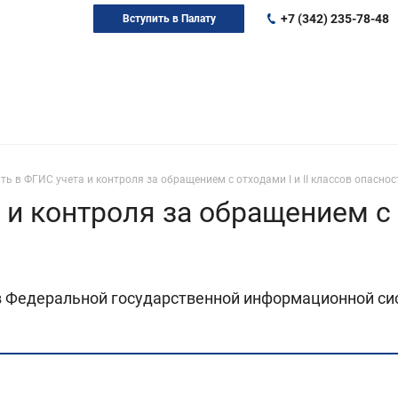
+7 (342) 235-78-48
Вступить в Палату
ть в ФГИС учета и контроля за обращением с отходами I и II классов опаснос
 и контроля за обращением с о
 Федеральной государственной информационной сис