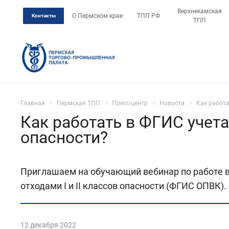
Верхнекамская
О Пермском крае
ТПП РФ
Контакты
ТПП
Главная
Пермская ТПП
Пресс-центр
Новости
Как работа
Как работать в ФГИС учета
опасности?
Приглашаем на обучающий вебинар по работе в
отходами I и II классов опасности (ФГИС ОПВК).
12 декабря 2022