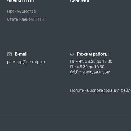
Члены ПТПП
События
Преимущества
Стать членом ПТПП
E-mail
Режим работы
Пн - Чт: с 8:30 до 17:30
permtpp@permtpp.ru
Пт: с 8:30 до 16:30
Сб,Вс: выходные дни
Политика использования файло