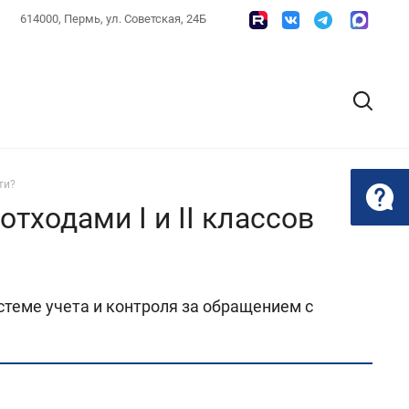
614000, Пермь, ул. Советская, 24Б
ти?
тходами I и II классов
теме учета и контроля за обращением с