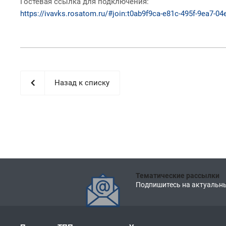
Гостевая ссылка для подключения:
https://ivavks.rosatom.ru/#join:t0ab9f9ca-e81c-495f-9ea7-0
Назад к списку
Тематические рассылки
Подпишитесь на актуальны