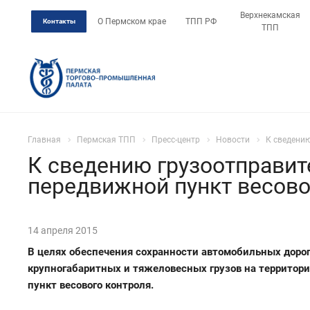
Верхнекамская
О Пермском крае
ТПП РФ
Контакты
ТПП
Главная
Пермская ТПП
Пресс-центр
Новости
К сведению
К сведению грузоотправит
передвижной пункт весово
14 апреля 2015
В целях обеспечения сохранности автомобильных дорог
крупногабаритных и тяжеловесных грузов на территори
пункт весового контроля.