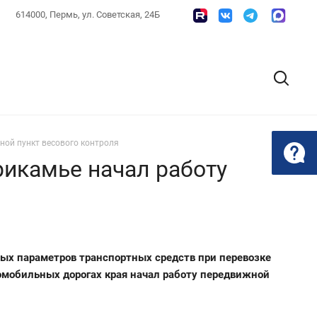
614000, Пермь, ул. Советская, 24Б
ной пункт весового контроля
рикамье начал работу
ых параметров транспортных средств при перевозке
томобильных дорогах края начал работу передвижной