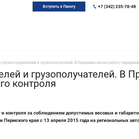
+7 (342) 235-78-48
Вступить в Палату
 грузоотправителей и грузополучателей. В Прикамье начал работу передвиж
елей и грузополучателей. В П
го контроля
 и контроля за соблюдением допустимых весовых и габаритн
и Пермского края с 13 апреля 2015 года на региональных ав