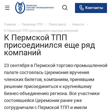
Контакты
Главная
Пермская ТПП
Пресс-центр
Новости
К Пермской ТПП присоединился еще ряд компаний
К Пермской ТПП
присоединился еще ряд
компаний
23 сентября в Пермской торгово-промышленной
палате состоялась Церемония вручения
членских билетов, компаниям, принявшим
решение присоединиться к крупнейшему
бизнес-объединению региона. Все участники
состоявшейся Церемонии ранее уже
сотрудничали с Пермской ТПП и имели