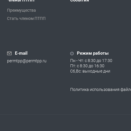
Члены ПТПП
События
Преимущества
Стать членом ПТПП
E-mail
Режим работы
Пн - Чт: с 8:30 до 17:30
permtpp@permtpp.ru
Пт: с 8:30 до 16:30
Сб,Вс: выходные дни
Политика использования файло