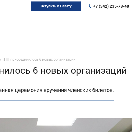
+7 (342) 235-78-48
Вступить в Палату
й ТПП присоединилось 6 новых организаций
нилось 6 новых организаций
енная церемония вручения членских билетов.