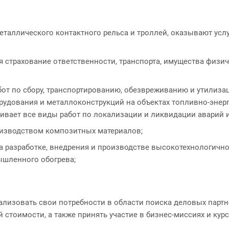
еталлического контактного рельса и троллей, оказывают усл
 страхование ответственности, транспорта, имущества физиче
бот по сбору, транспортированию, обезвреживанию и утилиза
рудования и металлоконструкций на объектах топливно-энер
чивает все виды работ по локализации и ликвидации аварий
оизводством композитных материалов;
а разработке, внедрения и производстве высокотехнологич
шленного обогрева;
лизовать свои потребности в области поиска деловых партн
 стоимости, а также принять участие в бизнес-миссиях и ку