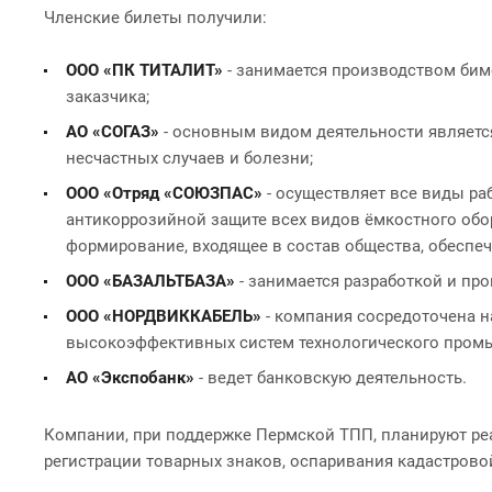
Членские билеты получили:
ООО «ПК ТИТАЛИТ»
- занимается производством бим
заказчика;
АО «СОГАЗ»
- основным видом деятельности является
несчастных случаев и болезни;
ООО «Отряд «СОЮЗПАС»
- осуществляет все виды ра
антикоррозийной защите всех видов ёмкостного обо
формирование, входящее в состав общества, обеспе
ООО «БАЗАЛЬТБАЗА»
- занимается разработкой и пр
ООО «НОРДВИККАБЕЛЬ»
- компания сосредоточена н
высокоэффективных систем технологического промы
АО «Экспобанк»
- ведет банковскую деятельность.
Компании, при поддержке Пермской ТПП, планируют реа
регистрации товарных знаков, оспаривания кадастровой