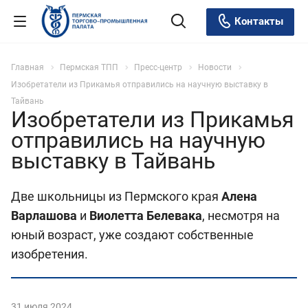
Контакты
Главная
Пермская ТПП
Пресс-центр
Новости
Изобретатели из Прикамья отправились на научную выставку в
Тайвань
Изобретатели из Прикамья
отправились на научную
выставку в Тайвань
Две школьницы из Пермского края
Алена
Варлашова
и
Виолетта Белевака
, несмотря на
юный возраст, уже создают собственные
изобретения.
31 июля 2024