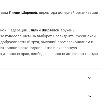
ством
Лилии Ширевой
, директора дочерней организации
ской Федерации.
Лилии Ширяевой
вручены
 за голосованием на выборах Президента Российской
ий добросовестный труд, высокий профессионализм и
нствование законодательства и экспертную
итуционных прав, свобод и законных интересов граждан