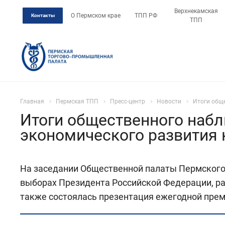
Верхнекамская
О Пермском крае
ТПП РФ
Контакты
ТПП
Главная
Пермская ТПП
Пресс-центр
Новости
Итоги общ
Итоги общественного набл
экономического развития
На заседании Общественной палаты Пермского
выборах Президента Российской Федерации, ра
также состоялась презентация ежегодной пр