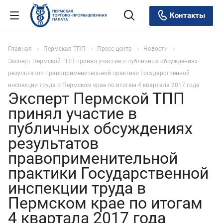
Контакты
Главная
Пермская ТПП
Пресс-центр
Новости
Эксперт Пермской ТПП принял участие в публичных обсуждениях
результатов правоприменительной практики Государственной
инспекции труда в Пермском крае по итогам 4 квартала 2017 года
Эксперт Пермской ТПП
принял участие в
публичных обсуждениях
результатов
правоприменительной
практики Государственной
инспекции труда в
Пермском крае по итогам
4 квартала 2017 года