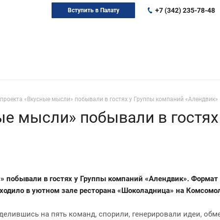
+7 (342) 235-78-48
Вступить в Палату
проекта «Вкусные мысли» побывали в гостях у Группы компаний «Алендвик»
ые мысли» побывали в гостях
и» побывали в гостях у Группы компаний «Алендвик». Формат
ходило в уютном зале ресторана «Шоколадница» на Комсомол
оделившись на пять команд, спорили, генерировали идеи, об