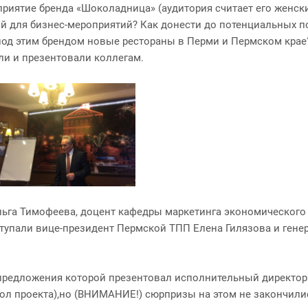
приятие бренда «Шоколадница» (аудитория считает его женс
 для бизнес-мероприятий? Как донести до потенциальных пос
под этим брендом новые рестораны в Перми и Пермском крае?
или и презентовали коллегам.
льга Тимофеева, доцент кафедры маркетинга экономического
ступали вице-президент Пермской ТПП Елена Гилязова и ген
 предложения которой презентовал исполнительный директо
вол проекта),но (ВНИМАНИЕ!) сюрпризы на этом не закончили