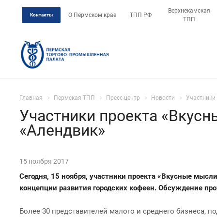
Верхнекамская
О Пермском крае
ТПП РФ
Контакты
ТПП
Главная
Пермская ТПП
Пресс-центр
Новости
Участники 
Участники проекта «Вкусн
«Алендвик»
15 ноября 2017
Сегодня, 15 ноября, участники проекта «Вкусные мысл
концепции развития городских кофеен. Обсуждение про
Более 30 представителей малого и среднего бизнеса, п