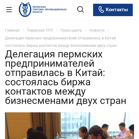
Контакты
Главная
Пермская ТПП
Пресс-центр
Новости
Делегация пермских предпринимателей отправилась в Китай:
состоялась биржа контактов между бизнесменами двух стран
Делегация пермских
предпринимателей
отправилась в Китай:
состоялась биржа
контактов между
бизнесменами двух стран