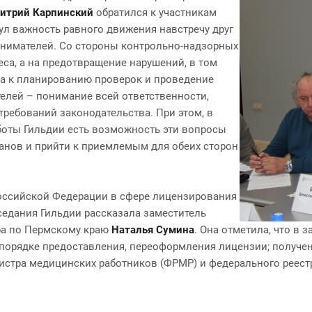
итрий Карпинский
обратился к участникам
ул важность равного движения навстречу друг
ринимателей. Со стороны контрольно-надзорных
еса, а на предотвращение нарушений, в том
да к планированию проверок и проведение
елей – понимание всей ответственности,
требований законодательства. При этом, в
аботы Гильдии есть возможность эти вопросы
анов и прийти к приемлемым для обеих сторон
оссийской Федерации в сфере лицензирования
едания Гильдии рассказала заместитель
ра по Пермскому краю
Наталья Сумина
. Она отметила, что в
 порядке предоставления, переоформления лицензии; получе
гистра медицинских работников (ФРМР) и федерального реес