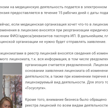
нзии на медицинскую деятельность подается в электронном 
ензия предоставляется в течение 15 рабочих дней с даты под
йчас, если медицинская организация хочет что-то в лицензии
изменения в лицензию вносятся при реорганизации юридичес
ении ФИО/адреса/реквизитов паспорта ИП. В дальнейшем, пла
ицинской организации не нужно будет отправлять заявление.
 лицензиатами в реестр лицензий вносятся сведения об изме
амого лицензиата, т.к. вся информация, в том числе уведомл
организация считается уведомленной.
Лицензи
основании заявления лицензиата об изменени
деятельности, а также при изменении перечня
лицензируемый вид деятельности. Для этого т
«Госуслуги».
Кроме того, внимание бизнеса было обращено
реестра лицензий по всем видам деятельности