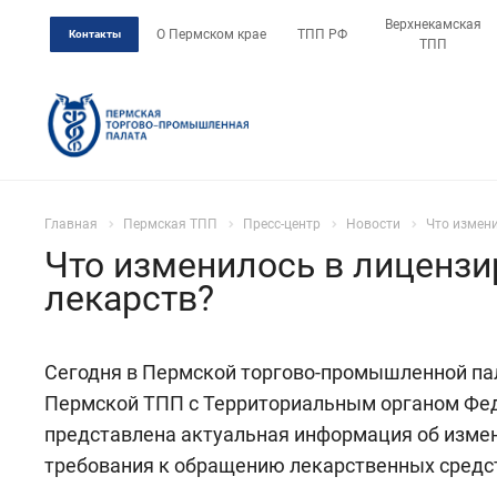
Верхнекамская
О Пермском крае
ТПП РФ
Контакты
ТПП
Главная
Пермская ТПП
Пресс-центр
Новости
Что измени
Что изменилось в лицензи
лекарств?
Сегодня в Пермской торгово-промышленной па
Пермской ТПП с Территориальным органом Фед
представлена актуальная информация об измен
требования к обращению лекарственных средс