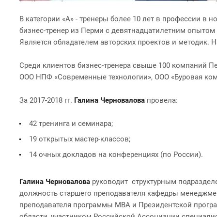
В категории «А» - тренеры более 10 лет в профессии в 
бизнес-тренер из Перми с девятнадцатилетним опытом 
Является обладателем авторских проектов и методик. На
Среди клиентов бизнес-тренера свыше 100 компаний Пе
ООО НПФ «Современные технологии», ООО «Буровая компа
За 2017-2018 гг.
Галина Черновалова
провела:
42 тренинга и семинара;
19 открытых мастер-классов;
14 очных докладов на конференциях (по России).
Галина Черновалова
руководит структурным подраздел
должность старшего преподавателя кафедры менеджме
преподавателя программы МВА и Президентской програ
области, участником Российской Ассоциации специалис