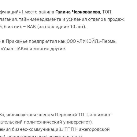
 функций» I место заняла
Галина Черновалова
, ТОП
лагания, тайм-менеджмента и усиления отделов продаж.
 6 из них – ВАК (за последние 10 лет).
ые в Прикамье предприятия как ООО «ЛУКОЙЛ»-Пермь,
«Урал ПАК»» и многие другие.
», являющегося членом Пермской ТПП, занимает
тельский политехнический университет),
премия бизнес-коммуникаций» ТПП Нижегородской
ва), основателем профессионального