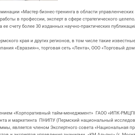
номинации «Мастер бизнес-тренинга в области управленческих
работы в профессии, эксперт в сфере стратегического целепо
 ее счету более 30 изданных научно-практических публикаций,
рмского края и других регионов, в том числе такие известн
ния «Евразия»», торговая сеть «Лента», ООО «Торговый дом 
ением «Корпоративный тайм-менеджмент» ГАОО «ИПК-РМЦПК
нта и маркетинга ПНИПУ (Пермский национальный исследова
ммы, является членом Экспертного совета «Национальная 
тов и экспертов управления знаниями «KM Aльянс» (г. Моск