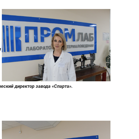
я
ческий директор завода «Спарта».