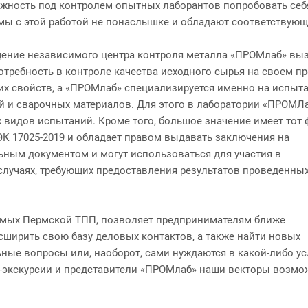
жность под контролем опытных лаборантов попробовать себя
мы с этой работой не понаслышке и обладают соответствую
ение независимого центра контроля металла «ПРОМлаб» вызва
отребность в контроле качества исходного сырья на своем пр
 свойств, а «ПРОМлаб» специализируется именно на испытан
й и сварочных материалов.
Для этого в лаборатории «ПРОМЛ
видов испытаний. Кроме того, большое значение имеет тот 
К 17025-2019 и обладает правом выдавать заключения на
ным документом и могут использоваться для участия в
 случаях, требующих предоставления результатов проведенны
зуемых Пермской ТПП, позволяет предпринимателям ближе
ширить свою базу деловых контактов, а также найти новых
ьные вопросы или, наоборот, сами нуждаются в какой-либо ус
ес-экскурсии и представители «ПРОМлаб» наши векторы возмо