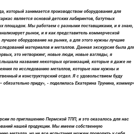
а, который занимается производством оборудования для
аркас является основой детских лабиринтов, батутных
ных площадок. Мы работаем с разными поставщиками, и я знаю,
анализирует рынок, и я как представитель коммерческой
 лучшее оборудование на рынке, а для этого нужны лучшие
сследований материалов и металлов. Данная экскурсия была дл
ервых, это нетворкинг, новые люди, новые взгляды, я
слышала названия некоторых организаций, которые я даже не
 веяния по исследованию металлов, которые нам нужны и
твенный и конструкторский отдел. Я с удовольствием буду
– обязательно приду», - поделилась Екатерина Трунина, коммер
рсии по приглашению Пермской ТПП, и это оказалось для нас
дований нашей продукции. Мы имеем собственную
ию металла, но не все испытания можем проводить у себя,