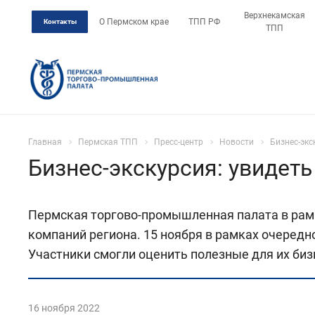
Верхнекамская
О Пермском крае
ТПП РФ
Контакты
ТПП
Главная
Пермская ТПП
Пресс-центр
Новости
Бизнес-экс
Бизнес-экскурсия: увидет
Пермская торгово-промышленная палата в рамк
компаний региона. 15 ноября в рамках очеред
Участники смогли оценить полезные для их би
16 ноября 2022