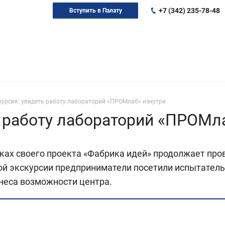
+7 (342) 235-78-48
Вступить в Палату
курсия: увидеть работу лабораторий «ПРОМлаб» изнутри
ь работу лабораторий «ПРОМл
ах своего проекта «Фабрика идей» продолжает про
ной экскурсии предприниматели посетили испытате
знеса возможности центра.