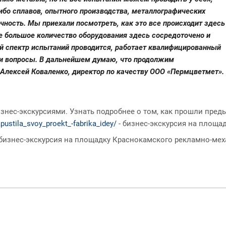
либо сплавов, опытного производства, металлографических
чность. Мы приехали посмотреть, как это все происходит здесь
е большое количество оборудования здесь сосредоточено и
й спектр испытаний проводится, работает квалифицированный
ши вопросы. В дальнейшем думаю, что продолжим
т Алексей Коваленко, директор по качеству ООО «Пермцветмет».
изнес-экскурсиями. Узнать подробнее о том, как прошли пре
ustila_svoy_proekt_-fabrika_idey/
- бизнес-экскурсия на площад
 бизнес-экскурсия на площадку Краснокамского рекламно-мех