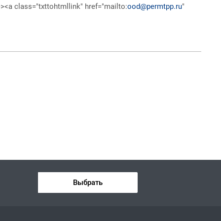
><a class="txttohtmllink" href="mailto:
ood@permtpp.ru
"
Выбрать