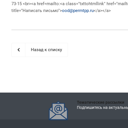
73-15 <br><a href=mailto:<a class="txttohtmllink" href="mailt
title="Написать письмо">
ood@permtpp.ru
</a></a>
Назад к списку
Тематические рассылки
Подпишитесь на актуальны