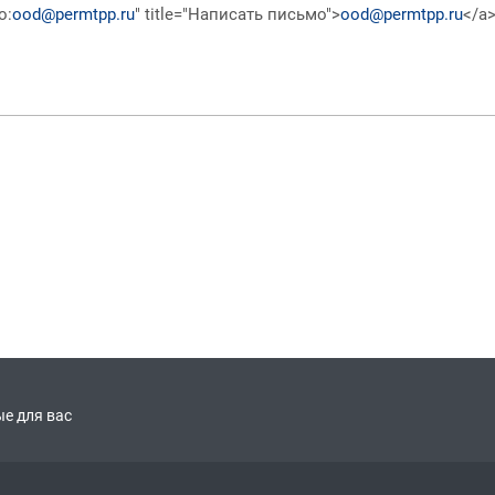
o:
ood@permtpp.ru
" title="Написать письмо">
ood@permtpp.ru
</a>
е для вас