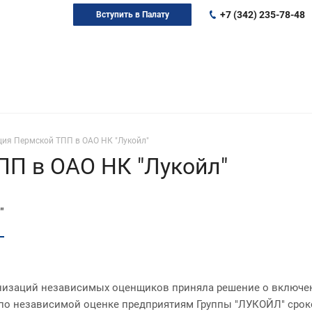
+7 (342) 235-78-48
Вступить в Палату
ция Пермской ТПП в ОАО НК "Лукойл"
ПП в ОАО НК "Лукойл"
"
низаций независимых оценщиков приняла решение о включен
по независимой оценке предприятиям Группы "ЛУКОЙЛ" сроком