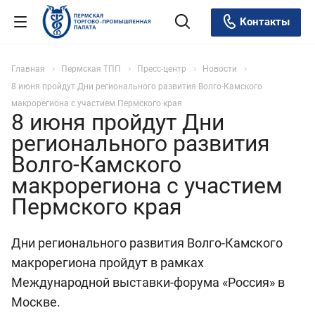
Контакты
Главная
Пермская ТПП
Пресс-центр
Новости
8 июня пройдут Дни регионального развития Волго-Камского
макрорегиона с участием Пермского края
8 июня пройдут Дни
регионального развития
Волго-Камского
макрорегиона с участием
Пермского края
Дни регионального развития Волго-Камского
макрорегиона пройдут в рамках
Международной выставки-форума «Россия» в
Москве.