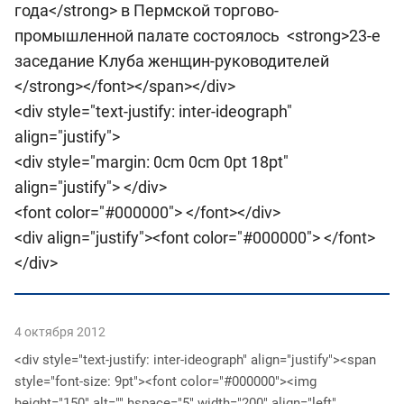
года</strong> в Пермской торгово-
промышленной палате состоялось <strong>23-е
заседание Клуба женщин-руководителей
</strong></font></span></div>
<div style="text-justify: inter-ideograph"
align="justify">
<div style="margin: 0cm 0cm 0pt 18pt"
align="justify"> </div>
<font color="#000000"> </font></div>
<div align="justify"><font color="#000000"> </font>
</div>
4 октября 2012
<div style="text-justify: inter-ideograph" align="justify"><span
style="font-size: 9pt"><font color="#000000"><img
height="150" alt="" hspace="5" width="200" align="left"