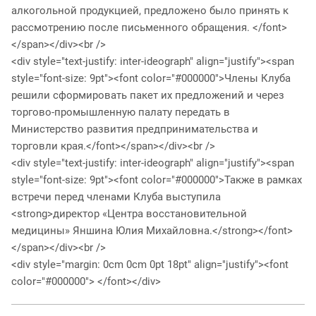
алкогольной продукцией, предложено было принять к
рассмотрению после письменного обращения. </font>
</span></div><br />
<div style="text-justify: inter-ideograph" align="justify"><span
style="font-size: 9pt"><font color="#000000">Члены Клуба
решили сформировать пакет их предложений и через
торгово-промышленную палату передать в
Министерство развития предпринимательства и
торговли края.</font></span></div><br />
<div style="text-justify: inter-ideograph" align="justify"><span
style="font-size: 9pt"><font color="#000000">Также в рамках
встречи перед членами Клуба выступила
<strong>директор «Центра восстановительной
медицины» Яншина Юлия Михайловна.</strong></font>
</span></div><br />
<div style="margin: 0cm 0cm 0pt 18pt" align="justify"><font
color="#000000"> </font></div>