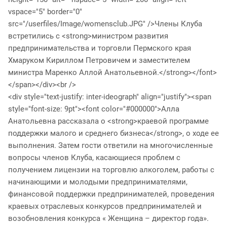
vspace="5" border="0"
src="/userfiles/Image/womensclub.JPG" />Члены Клуба
встретились с <strong>министром развития
предпринимательства и торговли Пермского края
Хмаруком Кириллом Петровичем и заместителем
министра Маренко Аллой Анатольевной.</strong></font>
</span></div><br />
<div style="text-justify: inter-ideograph" align="justify"><span
style="font-size: 9pt"><font color="#000000">Алла
Анатольевна рассказала о <strong>краевой программе
поддержки малого и среднего бизнеса</strong>, о ходе ее
выполнения. Затем гости ответили на многочисленные
вопросы членов Клуба, касающиеся проблем с
получением лицензии на торговлю алкоголем, работы с
начинающими и молодыми предпринимателями,
финансовой поддержки предпринимателей, проведения
краевых отраслевых конкурсов предпринимателей и
возобновления конкурса « Женщина – директор года».