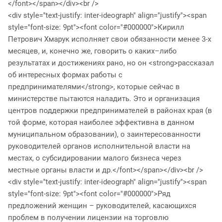
</font></span></div><br />
<div style="text-justify: inter-ideograph" align="justify"><span
style="font-size: 9pt"><font color="#000000">Кирилл
Петрович Хмарук исполняет свои обязанности менее 3-х
месяцев, и, конечно же, говорить о каких–либо
результатах и достижениях рано, но он <strong>рассказал
об интересных формах работы с
предпринимателями</strong>, которые сейчас в
министерстве пытаются наладить. Это и организация
центров поддержки предпринимателей в районах края (в
той форме, которая наиболее эффективна в данном
муниципальном образовании), о заинтересованности
руководителей органов исполнительной власти на
местах, о субсидировании малого бизнеса через
местные органы власти и др.</font></span></div><br />
<div style="text-justify: inter-ideograph" align="justify"><span
style="font-size: 9pt"><font color="#000000">Ряд
предложений женщин – руководителей, касающихся
проблем в получении лицензии на торговлю