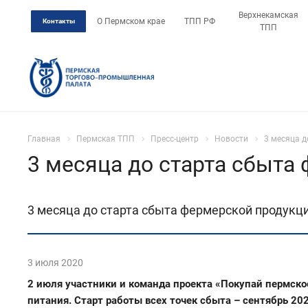
Верхнекамская
О Пермском крае
ТПП РФ
Контакты
ТПП
Главная
Пермская ТПП
Пресс-центр
Новости
3 месяца д
3 месяца до старта сбыта
3 месяца до старта сбыта фермерской продукц
3 июля 2020
2 июля участники и команда проекта «Покупай пермск
питания. Старт работы всех точек сбыта – сентябрь 2