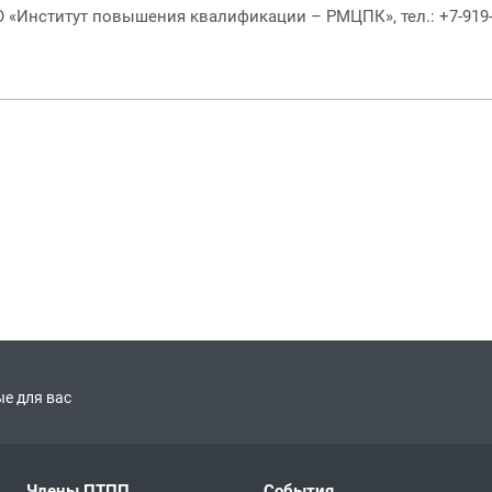
О «Институт повышения квалификации – РМЦПК», тел.: +7-919-4
е для вас
Члены ПТПП
События