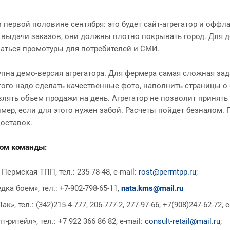
первой половине сентября: это будет сайт-агрегатор и оффл
в выдачи заказов, они должны плотно покрывать город. Для
аться промотуры для потребителей и СМИ.
на демо-версия агрегатора. Для фермера самая сложная зада
того надо сделать качественные фото, наполнить страницы о
лять объем продажи на день. Агрегатор не позволит принять
мер, если для этого нужен забой. Расчеты пойдет безналом. 
оставок.
ком команды:
ермская ТПП, тел.: 235-78-48, e-mail:
rost@permtpp.ru
;
ка боем», тел.: +7-902-798-65-11,
nata.kms@mail.ru
, тел.: (342)215-4-777, 206-777-2, 277-97-66, +7(908)247-62-72, e
ритейл», тел.: +7 922 366 86 82, e-mail:
consult-retail@mail.ru
;