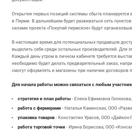
Открытие первых позиций системы сбыта планируется в 
в Перми. В дальнейшем будет развиваться сеть пункто
силами проекта «Покупай пермское» будут организовыв
В настоящее время для потенциальных продавцов доступ
выделить себя среди остальных производителей. Для э
Каждый день утром в личном кабинете требуется выстав
необходимо будет делать предварительный заказ, напри
смогут оформлять и магазины при наличии договоров п
Для начала работы можно связаться с любым участни
стратегия и план работы
- Елена Ефимовна Гилязова, П
работа с фермерами
- Наталья Каменских, ООО «Развед
упаковка товаров
- Константин Урасов, ООО «Дайкон-Пак»
работа торговой точки
- Ирина Борисова, ООО «Консалт-