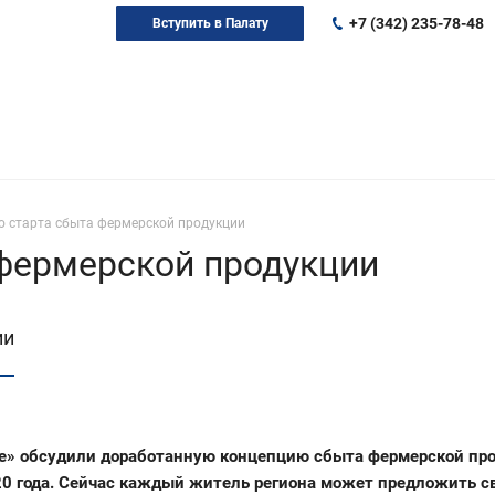
+7 (342) 235-78-48
Вступить в Палату
о старта сбыта фермерской продукции
 фермерской продукции
ии
ое» обсудили доработанную концепцию сбыта фермерской про
020 года. Сейчас каждый житель региона может предложить с