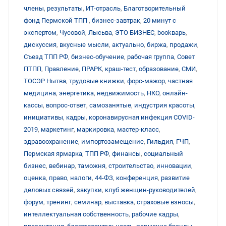
члены
,
результаты
,
ИТ-отрасль
,
Благотворительный
фонд Пермской ТПП
,
бизнес-завтрак
,
20 минут с
экспертом
,
Чусовой
,
Лысьва
,
ЭТО БИЗНЕС
,
bookварь
,
дискуссия
,
вкусные мысли
,
актуально
,
биржа
,
продажи
,
Съезд ТПП РФ
,
бизнес-обучение
,
рабочая группа
,
Совет
ПТПП
,
Правление
,
ПРАРК
,
краш-тест
,
образование
,
СМИ
,
ТОСЭР Нытва
,
трудовые книжки
,
форс-мажор
,
частная
медицина
,
энергетика
,
недвижимость
,
НКО
,
онлайн-
кассы
,
вопрос-ответ
,
самозанятые
,
индустрия красоты
,
инициативы
,
кадры
,
коронавирусная инфекция COVID-
2019
,
маркетинг
,
маркировка
,
мастер-класс
,
здравоохранение
,
импортозамещение
,
Гильдия
,
ГЧП
,
Пермская ярмарка
,
ТПП РФ
,
финансы
,
социальный
бизнес
,
вебинар
,
таможня
,
строительство
,
инновации
,
оценка
,
право
,
налоги
,
44-ФЗ
,
конференция
,
развитие
деловых связей
,
закупки
,
клуб женщин-руководителей
,
форум
,
тренинг
,
семинар
,
выставка
,
страховые взносы
,
интеллектуальная собственность
,
рабочие кадры
,