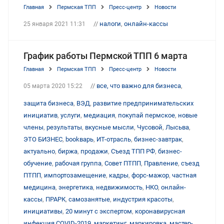
Главная
Пермская ТПП
Пресс-центр
Новости
//
налоги
,
онлайн-кассы
25 января 2021 11:31
График работы Пермской ТПП 6 марта
Главная
Пермская ТПП
Пресс-центр
Новости
//
все, что важно для бизнеса
,
05 марта 2020 15:22
защита бизнеса
,
ВЭД
,
развитие предпринимательских
инициатив
,
услуги
,
медиация
,
покупай пермское
,
новые
члены
,
результаты
,
вкусные мысли
,
Чусовой
,
Лысьва
,
ЭТО БИЗНЕС
,
bookварь
,
ИТ-отрасль
,
бизнес-завтрак
,
актуально
,
биржа
,
продажи
,
Съезд ТПП РФ
,
бизнес-
обучение
,
рабочая группа
,
Совет ПТПП
,
Правление
,
съезд
ПТПП
,
импортозамещение
,
кадры
,
форс-мажор
,
частная
медицина
,
энергетика
,
недвижимость
,
НКО
,
онлайн-
кассы
,
ПРАРК
,
самозанятые
,
индустрия красоты
,
инициативы
,
20 минут с экспертом
,
коронавирусная
инфекция COVID-2019
,
маркетинг
,
маркировка
,
мастер-