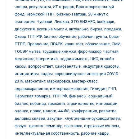
члены
,
результаты
,
ИТ-отрасль
,
Благотворительный
фонд Пермской ТПП
,
бизнес-завтрак
,
20 минут с
экспертом
,
Чусовой
,
Лысьва
,
ЭТО БИЗНЕС
,
bookварь
,
дискуссия
,
вкусные мысли
,
актуально
,
биржа
,
продажи
,
Съезд ТПП РФ
,
бизнес-обучение
,
рабочая группа
,
Совет
ПТПП
,
Правление
,
ПРАРК
,
краш-тест
,
образование
,
СМИ
,
ТОСЭР Нытва
,
трудовые книжки
,
форс-мажор
,
частная
медицина
,
энергетика
,
недвижимость
,
НКО
,
онлайн-
кассы
,
вопрос-ответ
,
самозанятые
,
индустрия красоты
,
инициативы
,
кадры
,
коронавирусная инфекция COVID-
2019
,
маркетинг
,
маркировка
,
мастер-класс
,
здравоохранение
,
импортозамещение
,
Гильдия
,
ГЧП
,
Пермская ярмарка
,
ТПП РФ
,
финансы
,
социальный
бизнес
,
вебинар
,
таможня
,
строительство
,
инновации
,
оценка
,
право
,
налоги
,
44-ФЗ
,
конференция
,
развитие
деловых связей
,
закупки
,
клуб женщин-руководителей
,
форум
,
тренинг
,
семинар
,
выставка
,
страховые взносы
,
интеллектуальная собственность
,
рабочие кадры
,