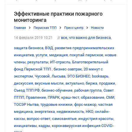
Эффективные практики пожарного
мониторинга
Главная
Пермская ТПП
Пресс-центр
Новости
//
все, что важно для бизнеса
,
14 февраля 2019 10:21
защита бизнеса
,
ВЭД
,
развитие предпринимательских
инициатив
,
услуги
,
медиация
,
покупай пермское
,
новые
члены
,
результаты
,
ИТ-отрасль
,
Благотворительный
фонд Пермской ТПП
,
бизнес-завтрак
,
20 минут с
экспертом
,
Чусовой
,
Лысьва
,
ЭТО БИЗНЕС
,
bookварь
,
дискуссия
,
вкусные мысли
,
актуально
,
биржа
,
продажи
,
Съезд ТПП РФ
,
бизнес-обучение
,
рабочая группа
,
Совет
ПТПП
,
Правление
,
ПРАРК
,
краш-тест
,
образование
,
СМИ
,
ТОСЭР Нытва
,
трудовые книжки
,
форс-мажор
,
частная
медицина
,
энергетика
,
недвижимость
,
НКО
,
онлайн-
кассы
,
вопрос-ответ
,
самозанятые
,
индустрия красоты
,
инициативы
,
кадры
,
коронавирусная инфекция COVID-