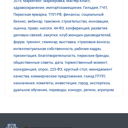
2019
,
маркетинг
,
маркировка
,
мастер-класс
,
здравоохранение
,
импортозамещение
,
Гильдия
,
ГЧП
,
Пермская ярмарка
,
ТПП РФ
,
финансы
,
социальный
бизнес
,
вебинар
,
таможня
,
строительство
,
инновации
,
оценка
,
право
,
налоги
,
44-ФЗ
,
конференция
,
развитие
деловых связей
,
закупки
,
клуб женщин-руководителей
,
форум
,
тренинг
,
семинар
,
выставка
,
страховые взносы
,
интеллектуальная собственность
,
рабочие кадры
,
презентация
,
благотворительность
,
пермские бренды
,
общественные советы
,
дата
,
торжественный момент
,
конкуренция
,
опрос
,
223-ФЗ
,
круглый стол
,
менеджмент
качества
,
коммерческие предложения
,
съезд ПТПП
,
назначения
,
комитеты
,
инвестиции
,
город
,
экспертиза
,
дуальное обучение
,
переводы
,
конкурс
,
регион
,
агропром