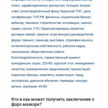
класс
,
здравоохранение
,
дискуссия
,
Гильдия
,
вопрос-
ответ
,
Благотворительный фонд Пермской ТПП
,
дата
,
конференция
,
ТПП РФ
,
финансы
,
социальный бизнес
,
вебинар
,
таможня
,
строительство
,
инновации
,
оценка
,
право
,
налоги
,
ГЧП
,
Пермская ярмарка
,
развитие
деловых связей
,
закупки
,
клуб женщин-руководителей
,
форум
,
тренинг
,
семинар
,
выставка
,
страховые взносы
,
интеллектуальная собственность
,
рабочие кадры
,
назначения
,
общественные советы
,
благотворительность
,
торжественный момент
,
конкуренция
,
опрос
,
223-ФЗ
,
круглый стол
,
менеджмент
качества
,
коммерческие предложения
,
презентация
,
пермские бренды
,
комитеты
,
инвестиции
,
город
,
экспертиза
,
дуальное обучение
,
переводы
,
конкурс
,
регион
,
агропром
,
44-ФЗ
Кто и как может получить заключение о
форс-мажоре?