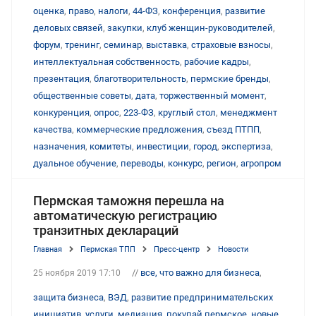
оценка
,
право
,
налоги
,
44-ФЗ
,
конференция
,
развитие
деловых связей
,
закупки
,
клуб женщин-руководителей
,
форум
,
тренинг
,
семинар
,
выставка
,
страховые взносы
,
интеллектуальная собственность
,
рабочие кадры
,
презентация
,
благотворительность
,
пермские бренды
,
общественные советы
,
дата
,
торжественный момент
,
конкуренция
,
опрос
,
223-ФЗ
,
круглый стол
,
менеджмент
качества
,
коммерческие предложения
,
съезд ПТПП
,
назначения
,
комитеты
,
инвестиции
,
город
,
экспертиза
,
дуальное обучение
,
переводы
,
конкурс
,
регион
,
агропром
Пермская таможня перешла на
автоматическую регистрацию
транзитных деклараций
Главная
Пермская ТПП
Пресс-центр
Новости
//
все, что важно для бизнеса
,
25 ноября 2019 17:10
защита бизнеса
,
ВЭД
,
развитие предпринимательских
инициатив
,
услуги
,
медиация
,
покупай пермское
,
новые