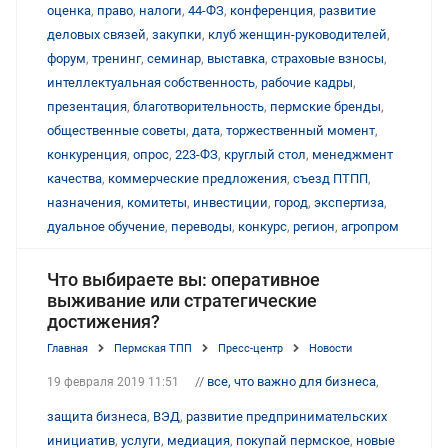
оценка
,
право
,
налоги
,
44-ФЗ
,
конференция
,
развитие
деловых связей
,
закупки
,
клуб женщин-руководителей
,
форум
,
тренинг
,
семинар
,
выставка
,
страховые взносы
,
интеллектуальная собственность
,
рабочие кадры
,
презентация
,
благотворительность
,
пермские бренды
,
общественные советы
,
дата
,
торжественный момент
,
конкуренция
,
опрос
,
223-ФЗ
,
круглый стол
,
менеджмент
качества
,
коммерческие предложения
,
съезд ПТПП
,
назначения
,
комитеты
,
инвестиции
,
город
,
экспертиза
,
дуальное обучение
,
переводы
,
конкурс
,
регион
,
агропром
Что выбираете вы: оперативное
выживание или стратегические
достижения?
Главная
Пермская ТПП
Пресс-центр
Новости
//
все, что важно для бизнеса
,
19 февраля 2019 11:51
защита бизнеса
,
ВЭД
,
развитие предпринимательских
инициатив
,
услуги
,
медиация
,
покупай пермское
,
новые