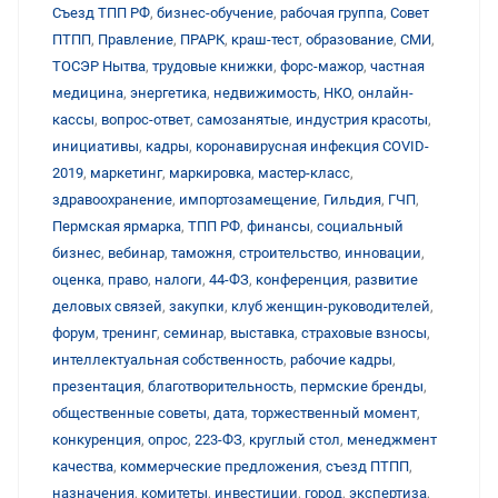
Съезд ТПП РФ
,
бизнес-обучение
,
рабочая группа
,
Совет
ПТПП
,
Правление
,
ПРАРК
,
краш-тест
,
образование
,
СМИ
,
ТОСЭР Нытва
,
трудовые книжки
,
форс-мажор
,
частная
медицина
,
энергетика
,
недвижимость
,
НКО
,
онлайн-
кассы
,
вопрос-ответ
,
самозанятые
,
индустрия красоты
,
инициативы
,
кадры
,
коронавирусная инфекция COVID-
2019
,
маркетинг
,
маркировка
,
мастер-класс
,
здравоохранение
,
импортозамещение
,
Гильдия
,
ГЧП
,
Пермская ярмарка
,
ТПП РФ
,
финансы
,
социальный
бизнес
,
вебинар
,
таможня
,
строительство
,
инновации
,
оценка
,
право
,
налоги
,
44-ФЗ
,
конференция
,
развитие
деловых связей
,
закупки
,
клуб женщин-руководителей
,
форум
,
тренинг
,
семинар
,
выставка
,
страховые взносы
,
интеллектуальная собственность
,
рабочие кадры
,
презентация
,
благотворительность
,
пермские бренды
,
общественные советы
,
дата
,
торжественный момент
,
конкуренция
,
опрос
,
223-ФЗ
,
круглый стол
,
менеджмент
качества
,
коммерческие предложения
,
съезд ПТПП
,
назначения
,
комитеты
,
инвестиции
,
город
,
экспертиза
,