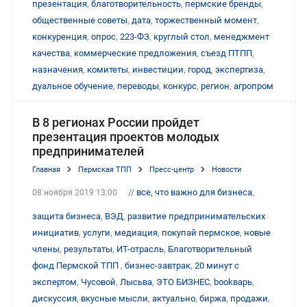
презентация
,
благотворительность
,
пермские бренды
,
общественные советы
,
дата
,
торжественный момент
,
конкуренция
,
опрос
,
223-ФЗ
,
круглый стол
,
менеджмент
качества
,
коммерческие предложения
,
съезд ПТПП
,
назначения
,
комитеты
,
инвестиции
,
город
,
экспертиза
,
дуальное обучение
,
переводы
,
конкурс
,
регион
,
агропром
В 8 регионах России пройдет
презентация проектов молодых
предпринимателей
Главная
Пермская ТПП
Пресс-центр
Новости
//
все, что важно для бизнеса
,
08 ноября 2019 13:00
защита бизнеса
,
ВЭД
,
развитие предпринимательских
инициатив
,
услуги
,
медиация
,
покупай пермское
,
новые
члены
,
результаты
,
ИТ-отрасль
,
Благотворительный
фонд Пермской ТПП
,
бизнес-завтрак
,
20 минут с
экспертом
,
Чусовой
,
Лысьва
,
ЭТО БИЗНЕС
,
bookварь
,
дискуссия
,
вкусные мысли
,
актуально
,
биржа
,
продажи
,