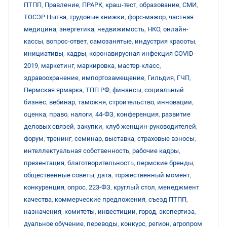
ПТПП
,
Правление
,
ПРАРК
,
краш-тест
,
образование
,
СМИ
,
ТОСЭР Нытва
,
трудовые книжки
,
форс-мажор
,
частная
медицина
,
энергетика
,
недвижимость
,
НКО
,
онлайн-
кассы
,
вопрос-ответ
,
самозанятые
,
индустрия красоты
,
инициативы
,
кадры
,
коронавирусная инфекция COVID-
2019
,
маркетинг
,
маркировка
,
мастер-класс
,
здравоохранение
,
импортозамещение
,
Гильдия
,
ГЧП
,
Пермская ярмарка
,
ТПП РФ
,
финансы
,
социальный
бизнес
,
вебинар
,
таможня
,
строительство
,
инновации
,
оценка
,
право
,
налоги
,
44-ФЗ
,
конференция
,
развитие
деловых связей
,
закупки
,
клуб женщин-руководителей
,
форум
,
тренинг
,
семинар
,
выставка
,
страховые взносы
,
интеллектуальная собственность
,
рабочие кадры
,
презентация
,
благотворительность
,
пермские бренды
,
общественные советы
,
дата
,
торжественный момент
,
конкуренция
,
опрос
,
223-ФЗ
,
круглый стол
,
менеджмент
качества
,
коммерческие предложения
,
съезд ПТПП
,
назначения
,
комитеты
,
инвестиции
,
город
,
экспертиза
,
дуальное обучение
,
переводы
,
конкурс
,
регион
,
агропром