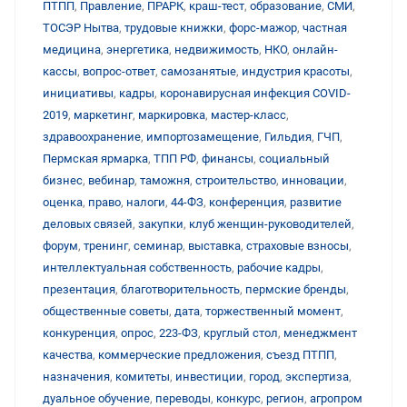
ПТПП
,
Правление
,
ПРАРК
,
краш-тест
,
образование
,
СМИ
,
ТОСЭР Нытва
,
трудовые книжки
,
форс-мажор
,
частная
медицина
,
энергетика
,
недвижимость
,
НКО
,
онлайн-
кассы
,
вопрос-ответ
,
самозанятые
,
индустрия красоты
,
инициативы
,
кадры
,
коронавирусная инфекция COVID-
2019
,
маркетинг
,
маркировка
,
мастер-класс
,
здравоохранение
,
импортозамещение
,
Гильдия
,
ГЧП
,
Пермская ярмарка
,
ТПП РФ
,
финансы
,
социальный
бизнес
,
вебинар
,
таможня
,
строительство
,
инновации
,
оценка
,
право
,
налоги
,
44-ФЗ
,
конференция
,
развитие
деловых связей
,
закупки
,
клуб женщин-руководителей
,
форум
,
тренинг
,
семинар
,
выставка
,
страховые взносы
,
интеллектуальная собственность
,
рабочие кадры
,
презентация
,
благотворительность
,
пермские бренды
,
общественные советы
,
дата
,
торжественный момент
,
конкуренция
,
опрос
,
223-ФЗ
,
круглый стол
,
менеджмент
качества
,
коммерческие предложения
,
съезд ПТПП
,
назначения
,
комитеты
,
инвестиции
,
город
,
экспертиза
,
дуальное обучение
,
переводы
,
конкурс
,
регион
,
агропром