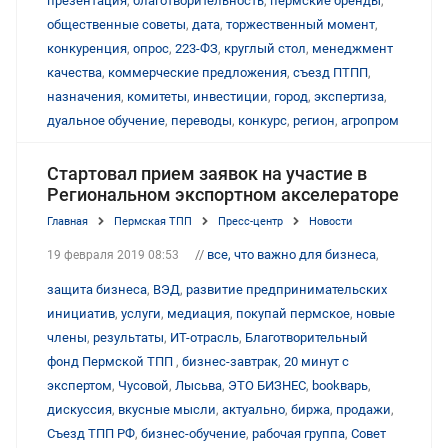
презентация
,
благотворительность
,
пермские бренды
,
общественные советы
,
дата
,
торжественный момент
,
конкуренция
,
опрос
,
223-ФЗ
,
круглый стол
,
менеджмент
качества
,
коммерческие предложения
,
съезд ПТПП
,
назначения
,
комитеты
,
инвестиции
,
город
,
экспертиза
,
дуальное обучение
,
переводы
,
конкурс
,
регион
,
агропром
Стартовал прием заявок на участие в
Региональном экспортном акселераторе
Главная
Пермская ТПП
Пресс-центр
Новости
//
все, что важно для бизнеса
,
19 февраля 2019 08:53
защита бизнеса
,
ВЭД
,
развитие предпринимательских
инициатив
,
услуги
,
медиация
,
покупай пермское
,
новые
члены
,
результаты
,
ИТ-отрасль
,
Благотворительный
фонд Пермской ТПП
,
бизнес-завтрак
,
20 минут с
экспертом
,
Чусовой
,
Лысьва
,
ЭТО БИЗНЕС
,
bookварь
,
дискуссия
,
вкусные мысли
,
актуально
,
биржа
,
продажи
,
Съезд ТПП РФ
,
бизнес-обучение
,
рабочая группа
,
Совет