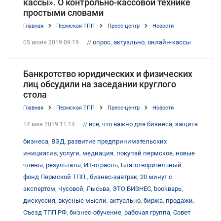
кассы». О контрольно-кассовой технике
простыми словами
Главная
Пермская ТПП
Пресс-центр
Новости
//
опрос
,
актуально
,
онлайн-кассы
05 июня 2019 09:19
Банкротство юридических и физических
лиц обсудили на заседании круглого
стола
Главная
Пермская ТПП
Пресс-центр
Новости
//
все, что важно для бизнеса
,
защита
14 мая 2019 11:14
бизнеса
,
ВЭД
,
развитие предпринимательских
инициатив
,
услуги
,
медиация
,
покупай пермское
,
новые
члены
,
результаты
,
ИТ-отрасль
,
Благотворительный
фонд Пермской ТПП
,
бизнес-завтрак
,
20 минут с
экспертом
,
Чусовой
,
Лысьва
,
ЭТО БИЗНЕС
,
bookварь
,
дискуссия
,
вкусные мысли
,
актуально
,
биржа
,
продажи
,
Съезд ТПП РФ
,
бизнес-обучение
,
рабочая группа
,
Совет