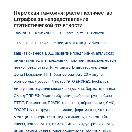
Пермская таможня: растет количество
штрафов за непредставление
статистической отчетности
Главная
Пермская ТПП
Пресс-центр
Новости
//
все, что важно для бизнеса
,
19 марта 2019 16:46
защита бизнеса
,
ВЭД
,
развитие предпринимательских
инициатив
,
услуги
,
медиация
,
покупай пермское
,
новые
члены
,
результаты
,
ИТ-отрасль
,
Благотворительный
фонд Пермской ТПП
,
бизнес-завтрак
,
20 минут с
экспертом
,
Чусовой
,
Лысьва
,
ЭТО БИЗНЕС
,
bookварь
,
дискуссия
,
вкусные мысли
,
актуально
,
биржа
,
продажи
,
Съезд ТПП РФ
,
бизнес-обучение
,
рабочая группа
,
Совет
ПТПП
,
Правление
,
ПРАРК
,
краш-тест
,
образование
,
СМИ
,
ТОСЭР Нытва
,
трудовые книжки
,
форс-мажор
,
частная
медицина
,
энергетика
,
недвижимость
,
НКО
,
онлайн-
кассы
,
вопрос-ответ
,
самозанятые
,
индустрия красоты
,
инициативы
,
кадры
,
коронавирусная инфекция COVID-