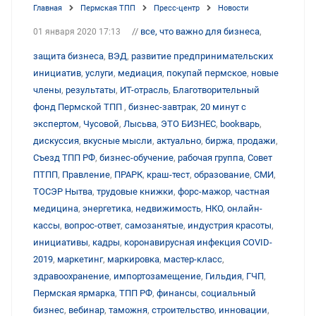
Главная
Пермская ТПП
Пресс-центр
Новости
//
все, что важно для бизнеса
,
01 января 2020 17:13
защита бизнеса
,
ВЭД
,
развитие предпринимательских
инициатив
,
услуги
,
медиация
,
покупай пермское
,
новые
члены
,
результаты
,
ИТ-отрасль
,
Благотворительный
фонд Пермской ТПП
,
бизнес-завтрак
,
20 минут с
экспертом
,
Чусовой
,
Лысьва
,
ЭТО БИЗНЕС
,
bookварь
,
дискуссия
,
вкусные мысли
,
актуально
,
биржа
,
продажи
,
Съезд ТПП РФ
,
бизнес-обучение
,
рабочая группа
,
Совет
ПТПП
,
Правление
,
ПРАРК
,
краш-тест
,
образование
,
СМИ
,
ТОСЭР Нытва
,
трудовые книжки
,
форс-мажор
,
частная
медицина
,
энергетика
,
недвижимость
,
НКО
,
онлайн-
кассы
,
вопрос-ответ
,
самозанятые
,
индустрия красоты
,
инициативы
,
кадры
,
коронавирусная инфекция COVID-
2019
,
маркетинг
,
маркировка
,
мастер-класс
,
здравоохранение
,
импортозамещение
,
Гильдия
,
ГЧП
,
Пермская ярмарка
,
ТПП РФ
,
финансы
,
социальный
бизнес
,
вебинар
,
таможня
,
строительство
,
инновации
,