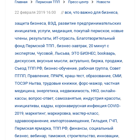
Главная
Пермская ТПП
Пресс-центр
Новости
//
все, что важно для бизнеса
,
22 февраля 2019 16:00
защита бизнеса
,
ВЭД
,
развитие предпринимательских
инициатив
,
услуги
,
медиация
,
покупай пермское
,
новые
члены
,
результаты
,
ИТ-отрасль
,
Благотворительный
фонд Пермской ТПП
,
бизнес-завтрак
,
20 минут с
экспертом
,
Чусовой
,
Лысьва
,
ЭТО БИЗНЕС
,
bookварь
,
дискуссия
,
вкусные мысли
,
актуально
,
биржа
,
продажи
,
Съезд ТПП РФ
,
бизнес-обучение
,
рабочая группа
,
Совет
ПТПП
,
Правление
,
ПРАРК
,
краш-тест
,
образование
,
СМИ
,
ТОСЭР Нытва
,
трудовые книжки
,
форс-мажор
,
частная
медицина
,
энергетика
,
недвижимость
,
НКО
,
онлайн-
кассы
,
вопрос-ответ
,
самозанятые
,
индустрия красоты
,
инициативы
,
кадры
,
коронавирусная инфекция COVID-
2019
,
маркетинг
,
маркировка
,
мастер-класс
,
здравоохранение
,
импортозамещение
,
Гильдия
,
ГЧП
,
Пермская ярмарка
,
ТПП РФ
,
финансы
,
социальный
бизнес
,
вебинар
,
таможня
,
строительство
,
инновации
,