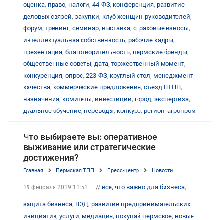
оценка
,
право
,
налоги
,
44-ФЗ
,
конференция
,
развитие
деловых связей
,
закупки
,
клуб женщин-руководителей
,
форум
,
тренинг
,
семинар
,
выставка
,
страховые взносы
,
интеллектуальная собственность
,
рабочие кадры
,
презентация
,
благотворительность
,
пермские бренды
,
общественные советы
,
дата
,
торжественный момент
,
конкуренция
,
опрос
,
223-ФЗ
,
круглый стол
,
менеджмент
качества
,
коммерческие предложения
,
съезд ПТПП
,
назначения
,
комитеты
,
инвестиции
,
город
,
экспертиза
,
дуальное обучение
,
переводы
,
конкурс
,
регион
,
агропром
Что выбираете вы: оперативное
выживание или стратегические
достижения?
Главная
Пермская ТПП
Пресс-центр
Новости
//
все, что важно для бизнеса
,
19 февраля 2019 11:51
защита бизнеса
,
ВЭД
,
развитие предпринимательских
инициатив
,
услуги
,
медиация
,
покупай пермское
,
новые