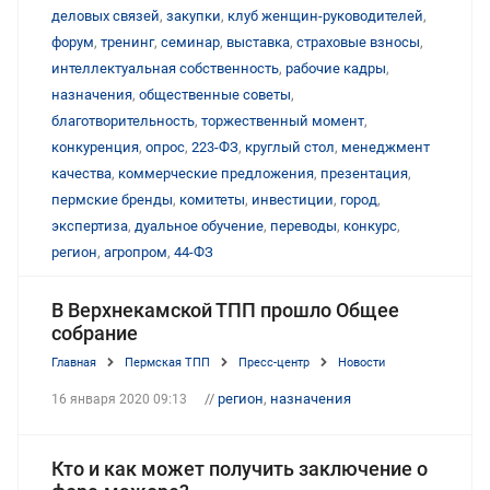
деловых связей
,
закупки
,
клуб женщин-руководителей
,
форум
,
тренинг
,
семинар
,
выставка
,
страховые взносы
,
интеллектуальная собственность
,
рабочие кадры
,
назначения
,
общественные советы
,
благотворительность
,
торжественный момент
,
конкуренция
,
опрос
,
223-ФЗ
,
круглый стол
,
менеджмент
качества
,
коммерческие предложения
,
презентация
,
пермские бренды
,
комитеты
,
инвестиции
,
город
,
экспертиза
,
дуальное обучение
,
переводы
,
конкурс
,
регион
,
агропром
,
44-ФЗ
В Верхнекамской ТПП прошло Общее
собрание
Главная
Пермская ТПП
Пресс-центр
Новости
//
регион
,
назначения
16 января 2020 09:13
Кто и как может получить заключение о