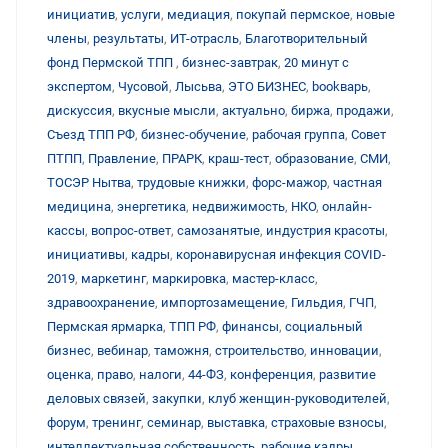
инициатив
,
услуги
,
медиация
,
покупай пермское
,
новые
члены
,
результаты
,
ИТ-отрасль
,
Благотворительный
фонд Пермской ТПП
,
бизнес-завтрак
,
20 минут с
экспертом
,
Чусовой
,
Лысьва
,
ЭТО БИЗНЕС
,
bookварь
,
дискуссия
,
вкусные мысли
,
актуально
,
биржа
,
продажи
,
Съезд ТПП РФ
,
бизнес-обучение
,
рабочая группа
,
Совет
ПТПП
,
Правление
,
ПРАРК
,
краш-тест
,
образование
,
СМИ
,
ТОСЭР Нытва
,
трудовые книжки
,
форс-мажор
,
частная
медицина
,
энергетика
,
недвижимость
,
НКО
,
онлайн-
кассы
,
вопрос-ответ
,
самозанятые
,
индустрия красоты
,
инициативы
,
кадры
,
коронавирусная инфекция COVID-
2019
,
маркетинг
,
маркировка
,
мастер-класс
,
здравоохранение
,
импортозамещение
,
Гильдия
,
ГЧП
,
Пермская ярмарка
,
ТПП РФ
,
финансы
,
социальный
бизнес
,
вебинар
,
таможня
,
строительство
,
инновации
,
оценка
,
право
,
налоги
,
44-ФЗ
,
конференция
,
развитие
деловых связей
,
закупки
,
клуб женщин-руководителей
,
форум
,
тренинг
,
семинар
,
выставка
,
страховые взносы
,
интеллектуальная собственность
,
рабочие кадры
,