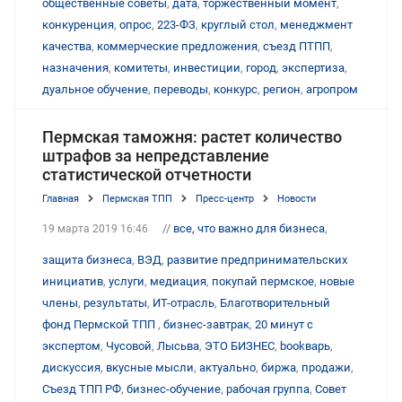
общественные советы
,
дата
,
торжественный момент
,
конкуренция
,
опрос
,
223-ФЗ
,
круглый стол
,
менеджмент
качества
,
коммерческие предложения
,
съезд ПТПП
,
назначения
,
комитеты
,
инвестиции
,
город
,
экспертиза
,
дуальное обучение
,
переводы
,
конкурс
,
регион
,
агропром
Пермская таможня: растет количество
штрафов за непредставление
статистической отчетности
Главная
Пермская ТПП
Пресс-центр
Новости
//
все, что важно для бизнеса
,
19 марта 2019 16:46
защита бизнеса
,
ВЭД
,
развитие предпринимательских
инициатив
,
услуги
,
медиация
,
покупай пермское
,
новые
члены
,
результаты
,
ИТ-отрасль
,
Благотворительный
фонд Пермской ТПП
,
бизнес-завтрак
,
20 минут с
экспертом
,
Чусовой
,
Лысьва
,
ЭТО БИЗНЕС
,
bookварь
,
дискуссия
,
вкусные мысли
,
актуально
,
биржа
,
продажи
,
Съезд ТПП РФ
,
бизнес-обучение
,
рабочая группа
,
Совет