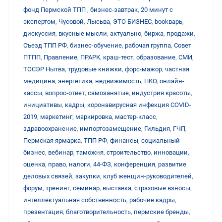
фонд Пермской ТПП
,
бизнес-завтрак
,
20 минут с
экспертом
,
Чусовой
,
Лысьва
,
ЭТО БИЗНЕС
,
bookварь
,
дискуссия
,
вкусные мысли
,
актуально
,
биржа
,
продажи
,
Съезд ТПП РФ
,
бизнес-обучение
,
рабочая группа
,
Совет
ПТПП
,
Правление
,
ПРАРК
,
краш-тест
,
образование
,
СМИ
,
ТОСЭР Нытва
,
трудовые книжки
,
форс-мажор
,
частная
медицина
,
энергетика
,
недвижимость
,
НКО
,
онлайн-
кассы
,
вопрос-ответ
,
самозанятые
,
индустрия красоты
,
инициативы
,
кадры
,
коронавирусная инфекция COVID-
2019
,
маркетинг
,
маркировка
,
мастер-класс
,
здравоохранение
,
импортозамещение
,
Гильдия
,
ГЧП
,
Пермская ярмарка
,
ТПП РФ
,
финансы
,
социальный
бизнес
,
вебинар
,
таможня
,
строительство
,
инновации
,
оценка
,
право
,
налоги
,
44-ФЗ
,
конференция
,
развитие
деловых связей
,
закупки
,
клуб женщин-руководителей
,
форум
,
тренинг
,
семинар
,
выставка
,
страховые взносы
,
интеллектуальная собственность
,
рабочие кадры
,
презентация
,
благотворительность
,
пермские бренды
,