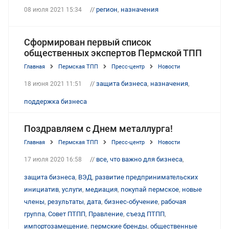
//
регион
,
назначения
08 июля 2021 15:34
Сформирован первый список
общественных экспертов Пермской ТПП
Главная
Пермская ТПП
Пресс-центр
Новости
//
защита бизнеса
,
назначения
,
18 июня 2021 11:51
поддержка бизнеса
Поздравляем с Днем металлурга!
Главная
Пермская ТПП
Пресс-центр
Новости
//
все, что важно для бизнеса
,
17 июля 2020 16:58
защита бизнеса
,
ВЭД
,
развитие предпринимательских
инициатив
,
услуги
,
медиация
,
покупай пермское
,
новые
члены
,
результаты
,
дата
,
бизнес-обучение
,
рабочая
группа
,
Совет ПТПП
,
Правление
,
съезд ПТПП
,
импортозамещение
,
пермские бренды
,
общественные