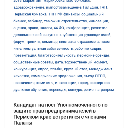
2019
,
маркетинг
,
маркировка
,
мастер-класс
,
здравоохранение
,
импортозамещение
,
Гильдия
,
ГЧП
,
Пермская ярмарка
,
ТПП РФ
,
финансы
,
социальный
бизнес
,
вебинар
,
таможня
,
строительство
,
инновации
,
оценка
,
право
,
налоги
,
44-ФЗ
,
конференция
,
развитие
деловых связей
,
закупки
,
клуб женщин-руководителей
,
форум
,
тренинг
,
семинар
,
выставка
,
страховые взносы
,
интеллектуальная собственность
,
рабочие кадры
,
презентация
,
благотворительность
,
пермские бренды
,
общественные советы
,
дата
,
торжественный момент
,
конкуренция
,
опрос
,
223-ФЗ
,
круглый стол
,
менеджмент
качества
,
коммерческие предложения
,
съезд ПТПП
,
назначения
,
комитеты
,
инвестиции
,
город
,
экспертиза
,
дуальное обучение
,
переводы
,
конкурс
,
регион
,
агропром
Кандидат на пост Уполномоченного по
защите прав предпринимателей в
Пермском крае встретился с членами
Палаты