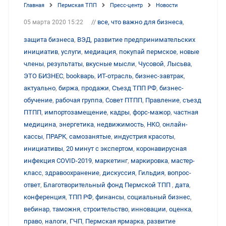
Главная
Пермская ТПП
Пресс-центр
Новости
//
все, что важно для бизнеса
,
05 марта 2020 15:22
защита бизнеса
,
ВЭД
,
развитие предпринимательских
инициатив
,
услуги
,
медиация
,
покупай пермское
,
новые
члены
,
результаты
,
вкусные мысли
,
Чусовой
,
Лысьва
,
ЭТО БИЗНЕС
,
bookварь
,
ИТ-отрасль
,
бизнес-завтрак
,
актуально
,
биржа
,
продажи
,
Съезд ТПП РФ
,
бизнес-
обучение
,
рабочая группа
,
Совет ПТПП
,
Правление
,
съезд
ПТПП
,
импортозамещение
,
кадры
,
форс-мажор
,
частная
медицина
,
энергетика
,
недвижимость
,
НКО
,
онлайн-
кассы
,
ПРАРК
,
самозанятые
,
индустрия красоты
,
инициативы
,
20 минут с экспертом
,
коронавирусная
инфекция COVID-2019
,
маркетинг
,
маркировка
,
мастер-
класс
,
здравоохранение
,
дискуссия
,
Гильдия
,
вопрос-
ответ
,
Благотворительный фонд Пермской ТПП
,
дата
,
конференция
,
ТПП РФ
,
финансы
,
социальный бизнес
,
вебинар
,
таможня
,
строительство
,
инновации
,
оценка
,
право
,
налоги
,
ГЧП
,
Пермская ярмарка
,
развитие