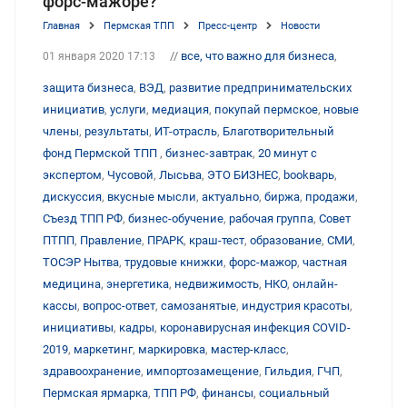
форс-мажоре?
Главная
Пермская ТПП
Пресс-центр
Новости
//
все, что важно для бизнеса
,
01 января 2020 17:13
защита бизнеса
,
ВЭД
,
развитие предпринимательских
инициатив
,
услуги
,
медиация
,
покупай пермское
,
новые
члены
,
результаты
,
ИТ-отрасль
,
Благотворительный
фонд Пермской ТПП
,
бизнес-завтрак
,
20 минут с
экспертом
,
Чусовой
,
Лысьва
,
ЭТО БИЗНЕС
,
bookварь
,
дискуссия
,
вкусные мысли
,
актуально
,
биржа
,
продажи
,
Съезд ТПП РФ
,
бизнес-обучение
,
рабочая группа
,
Совет
ПТПП
,
Правление
,
ПРАРК
,
краш-тест
,
образование
,
СМИ
,
ТОСЭР Нытва
,
трудовые книжки
,
форс-мажор
,
частная
медицина
,
энергетика
,
недвижимость
,
НКО
,
онлайн-
кассы
,
вопрос-ответ
,
самозанятые
,
индустрия красоты
,
инициативы
,
кадры
,
коронавирусная инфекция COVID-
2019
,
маркетинг
,
маркировка
,
мастер-класс
,
здравоохранение
,
импортозамещение
,
Гильдия
,
ГЧП
,
Пермская ярмарка
,
ТПП РФ
,
финансы
,
социальный