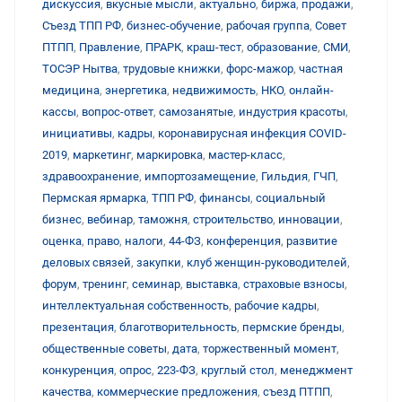
дискуссия
,
вкусные мысли
,
актуально
,
биржа
,
продажи
,
Съезд ТПП РФ
,
бизнес-обучение
,
рабочая группа
,
Совет
ПТПП
,
Правление
,
ПРАРК
,
краш-тест
,
образование
,
СМИ
,
ТОСЭР Нытва
,
трудовые книжки
,
форс-мажор
,
частная
медицина
,
энергетика
,
недвижимость
,
НКО
,
онлайн-
кассы
,
вопрос-ответ
,
самозанятые
,
индустрия красоты
,
инициативы
,
кадры
,
коронавирусная инфекция COVID-
2019
,
маркетинг
,
маркировка
,
мастер-класс
,
здравоохранение
,
импортозамещение
,
Гильдия
,
ГЧП
,
Пермская ярмарка
,
ТПП РФ
,
финансы
,
социальный
бизнес
,
вебинар
,
таможня
,
строительство
,
инновации
,
оценка
,
право
,
налоги
,
44-ФЗ
,
конференция
,
развитие
деловых связей
,
закупки
,
клуб женщин-руководителей
,
форум
,
тренинг
,
семинар
,
выставка
,
страховые взносы
,
интеллектуальная собственность
,
рабочие кадры
,
презентация
,
благотворительность
,
пермские бренды
,
общественные советы
,
дата
,
торжественный момент
,
конкуренция
,
опрос
,
223-ФЗ
,
круглый стол
,
менеджмент
качества
,
коммерческие предложения
,
съезд ПТПП
,