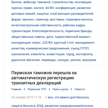
бизнес
,
вебинар
,
таможня
,
строительство
,
инновации
,
оценка
,
право
,
налоги
,
44-ФЗ
,
конференция
,
развитие
деловых связей
,
закупки
,
клуб женщин-руководителей
,
форум
,
тренинг
,
семинар
,
выставка
,
страховые взносы
,
интеллектуальная собственность
,
рабочие кадры
,
презентация
,
благотворительность
,
пермские бренды
,
общественные советы
,
дата
,
торжественный момент
,
конкуренция
,
опрос
,
223-ФЗ
,
круглый стол
,
менеджмент
качества
,
коммерческие предложения
,
съезд ПТПП
,
назначения
,
комитеты
,
инвестиции
,
город
,
экспертиза
,
дуальное обучение
,
переводы
,
конкурс
,
регион
,
агропром
Пермская таможня перешла на
автоматическую регистрацию
транзитных деклараций
Главная
Пермская ТПП
Пресс-центр
Новости
//
все, что важно для бизнеса
,
25 ноября 2019 17:10
защита бизнеса
,
ВЭД
,
развитие предпринимательских