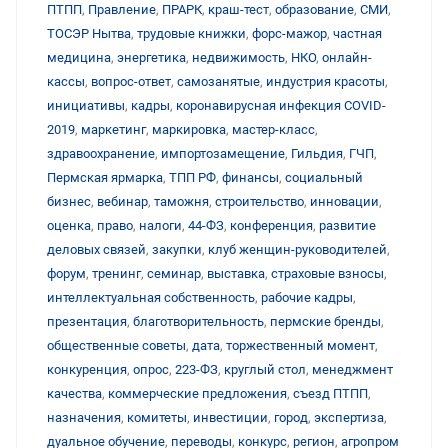
ПТПП
,
Правление
,
ПРАРК
,
краш-тест
,
образование
,
СМИ
,
ТОСЭР Нытва
,
трудовые книжки
,
форс-мажор
,
частная
медицина
,
энергетика
,
недвижимость
,
НКО
,
онлайн-
кассы
,
вопрос-ответ
,
самозанятые
,
индустрия красоты
,
инициативы
,
кадры
,
коронавирусная инфекция COVID-
2019
,
маркетинг
,
маркировка
,
мастер-класс
,
здравоохранение
,
импортозамещение
,
Гильдия
,
ГЧП
,
Пермская ярмарка
,
ТПП РФ
,
финансы
,
социальный
бизнес
,
вебинар
,
таможня
,
строительство
,
инновации
,
оценка
,
право
,
налоги
,
44-ФЗ
,
конференция
,
развитие
деловых связей
,
закупки
,
клуб женщин-руководителей
,
форум
,
тренинг
,
семинар
,
выставка
,
страховые взносы
,
интеллектуальная собственность
,
рабочие кадры
,
презентация
,
благотворительность
,
пермские бренды
,
общественные советы
,
дата
,
торжественный момент
,
конкуренция
,
опрос
,
223-ФЗ
,
круглый стол
,
менеджмент
качества
,
коммерческие предложения
,
съезд ПТПП
,
назначения
,
комитеты
,
инвестиции
,
город
,
экспертиза
,
дуальное обучение
,
переводы
,
конкурс
,
регион
,
агропром