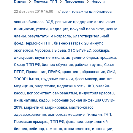
Главная
Пермская ТПП
Пресс-центр
Новости
//
все, что важно для бизнеса
,
22 февраля 2019 16:00
защита бизнеса
,
ВЭД
,
развитие предпринимательских
инициатив
,
услуги
,
медиация
,
покупай пермское
,
новые
члены
,
результаты
,
ИТ-отрасль
,
Благотворительный
фонд Пермской ТПП
,
бизнес-завтрак
,
20 минут с
экспертом
,
Чусовой
,
Лысьва
,
ЭТО БИЗНЕС
,
bookварь
,
дискуссия
,
вкусные мысли
,
актуально
,
биржа
,
продажи
,
Съезд ТПП РФ
,
бизнес-обучение
,
рабочая группа
,
Совет
ПТПП
,
Правление
,
ПРАРК
,
краш-тест
,
образование
,
СМИ
,
ТОСЭР Нытва
,
трудовые книжки
,
форс-мажор
,
частная
медицина
,
энергетика
,
недвижимость
,
НКО
,
онлайн-
кассы
,
вопрос-ответ
,
самозанятые
,
индустрия красоты
,
инициативы
,
кадры
,
коронавирусная инфекция COVID-
2019
,
маркетинг
,
маркировка
,
мастер-класс
,
здравоохранение
,
импортозамещение
,
Гильдия
,
ГЧП
,
Пермская ярмарка
,
ТПП РФ
,
финансы
,
социальный
бизнес
,
вебинар
,
таможня
,
строительство
,
инновации
,