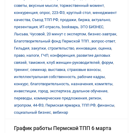
советы
,
вкусные мысли
,
торжественный момент
,
конкуренция
,
опрос
,
223-ФЗ
,
круглый стол
,
менеджмент
качества
,
Съезд ТПП РФ
,
продажи
,
биржа
,
актуально
,
презентация
,
ИТ-отрасль
,
bookварь
,
ЭТО БИЗНЕС
,
Лысьва
,
Чусовой
,
20 минут с экспертом
,
бизнес-завтрак
,
Благотворительный фонд Пермской ТПП
,
вопрос-ответ
,
Гильдия
,
закупки
,
строительство
,
инновации
,
оценка
,
право
,
налоги
,
ГЧП
,
конференция
,
развитие деловых
связей
,
таможня
,
клуб женщин-руководителей
,
форум
,
тренинг
,
семинар
,
выставка
,
страховые взносы
,
интеллектуальная собственность
,
рабочие кадры
,
конкурс
,
благотворительность
,
назначения
,
комитеты
,
инвестиции
,
город
,
экспертиза
,
дуальное обучение
,
переводы
,
коммерческие предложения
,
регион
,
агропром
,
44-ФЗ
,
Пермская ярмарка
,
ТПП РФ
,
финансы
,
социальный бизнес
,
вебинар
График работы Пермской ТПП 6 марта