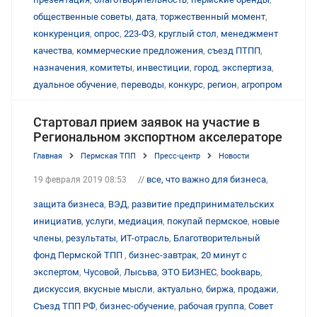
общественные советы
,
дата
,
торжественный момент
,
конкуренция
,
опрос
,
223-ФЗ
,
круглый стол
,
менеджмент
качества
,
коммерческие предложения
,
съезд ПТПП
,
назначения
,
комитеты
,
инвестиции
,
город
,
экспертиза
,
дуальное обучение
,
переводы
,
конкурс
,
регион
,
агропром
Стартовал прием заявок на участие в
Региональном экспортном акселераторе
Главная
Пермская ТПП
Пресс-центр
Новости
//
все, что важно для бизнеса
,
19 февраля 2019 08:53
защита бизнеса
,
ВЭД
,
развитие предпринимательских
инициатив
,
услуги
,
медиация
,
покупай пермское
,
новые
члены
,
результаты
,
ИТ-отрасль
,
Благотворительный
фонд Пермской ТПП
,
бизнес-завтрак
,
20 минут с
экспертом
,
Чусовой
,
Лысьва
,
ЭТО БИЗНЕС
,
bookварь
,
дискуссия
,
вкусные мысли
,
актуально
,
биржа
,
продажи
,
Съезд ТПП РФ
,
бизнес-обучение
,
рабочая группа
,
Совет