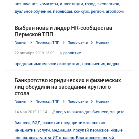
назначения
,
комитеты
,
инвестиции
,
город
,
экспертиза
,
дуальное обучение
,
переводы
,
конкурс
,
регион
,
агропром
Выбран новый лидер HR-сообщества
Пермской ТПП
Главная
Пермская ТПП
Пресс-центр
Новости
//
развитие
22 октября 2019 13:09
предпринимательских инициатив
,
назначения
,
кадры
Банкротство юридических и физических
лиц обсудили на заседании круглого
стола
Главная
Пермская ТПП
Пресс-центр
Новости
//
все, что важно для бизнеса
,
защита
14 мая 2019 11:14
бизнеса
,
ВЭД
,
развитие предпринимательских
инициатив
,
услуги
,
медиация
,
покупай пермское
,
новые
члены
,
результаты
,
ИТ-отрасль
,
Благотворительный