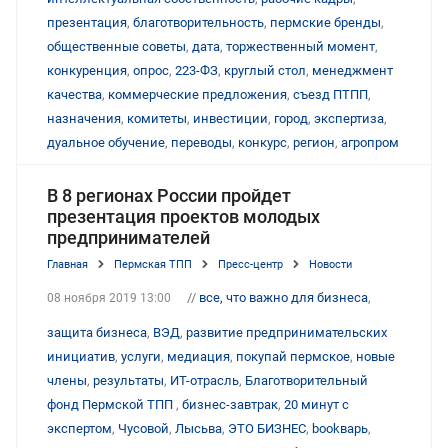
презентация
,
благотворительность
,
пермские бренды
,
общественные советы
,
дата
,
торжественный момент
,
конкуренция
,
опрос
,
223-ФЗ
,
круглый стол
,
менеджмент
качества
,
коммерческие предложения
,
съезд ПТПП
,
назначения
,
комитеты
,
инвестиции
,
город
,
экспертиза
,
дуальное обучение
,
переводы
,
конкурс
,
регион
,
агропром
В 8 регионах России пройдет
презентация проектов молодых
предпринимателей
Главная
Пермская ТПП
Пресс-центр
Новости
//
все, что важно для бизнеса
,
08 ноября 2019 13:00
защита бизнеса
,
ВЭД
,
развитие предпринимательских
инициатив
,
услуги
,
медиация
,
покупай пермское
,
новые
члены
,
результаты
,
ИТ-отрасль
,
Благотворительный
фонд Пермской ТПП
,
бизнес-завтрак
,
20 минут с
экспертом
,
Чусовой
,
Лысьва
,
ЭТО БИЗНЕС
,
bookварь
,