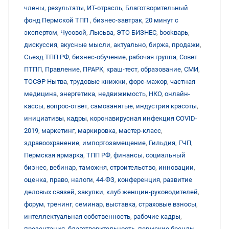
члены
,
результаты
,
ИТ-отрасль
,
Благотворительный
фонд Пермской ТПП
,
бизнес-завтрак
,
20 минут с
экспертом
,
Чусовой
,
Лысьва
,
ЭТО БИЗНЕС
,
bookварь
,
дискуссия
,
вкусные мысли
,
актуально
,
биржа
,
продажи
,
Съезд ТПП РФ
,
бизнес-обучение
,
рабочая группа
,
Совет
ПТПП
,
Правление
,
ПРАРК
,
краш-тест
,
образование
,
СМИ
,
ТОСЭР Нытва
,
трудовые книжки
,
форс-мажор
,
частная
медицина
,
энергетика
,
недвижимость
,
НКО
,
онлайн-
кассы
,
вопрос-ответ
,
самозанятые
,
индустрия красоты
,
инициативы
,
кадры
,
коронавирусная инфекция COVID-
2019
,
маркетинг
,
маркировка
,
мастер-класс
,
здравоохранение
,
импортозамещение
,
Гильдия
,
ГЧП
,
Пермская ярмарка
,
ТПП РФ
,
финансы
,
социальный
бизнес
,
вебинар
,
таможня
,
строительство
,
инновации
,
оценка
,
право
,
налоги
,
44-ФЗ
,
конференция
,
развитие
деловых связей
,
закупки
,
клуб женщин-руководителей
,
форум
,
тренинг
,
семинар
,
выставка
,
страховые взносы
,
интеллектуальная собственность
,
рабочие кадры
,
презентация
,
благотворительность
,
пермские бренды
,