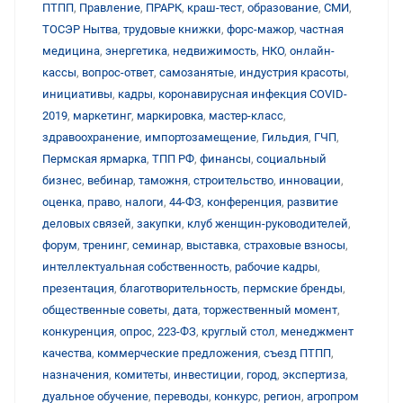
ПТПП
,
Правление
,
ПРАРК
,
краш-тест
,
образование
,
СМИ
,
ТОСЭР Нытва
,
трудовые книжки
,
форс-мажор
,
частная
медицина
,
энергетика
,
недвижимость
,
НКО
,
онлайн-
кассы
,
вопрос-ответ
,
самозанятые
,
индустрия красоты
,
инициативы
,
кадры
,
коронавирусная инфекция COVID-
2019
,
маркетинг
,
маркировка
,
мастер-класс
,
здравоохранение
,
импортозамещение
,
Гильдия
,
ГЧП
,
Пермская ярмарка
,
ТПП РФ
,
финансы
,
социальный
бизнес
,
вебинар
,
таможня
,
строительство
,
инновации
,
оценка
,
право
,
налоги
,
44-ФЗ
,
конференция
,
развитие
деловых связей
,
закупки
,
клуб женщин-руководителей
,
форум
,
тренинг
,
семинар
,
выставка
,
страховые взносы
,
интеллектуальная собственность
,
рабочие кадры
,
презентация
,
благотворительность
,
пермские бренды
,
общественные советы
,
дата
,
торжественный момент
,
конкуренция
,
опрос
,
223-ФЗ
,
круглый стол
,
менеджмент
качества
,
коммерческие предложения
,
съезд ПТПП
,
назначения
,
комитеты
,
инвестиции
,
город
,
экспертиза
,
дуальное обучение
,
переводы
,
конкурс
,
регион
,
агропром