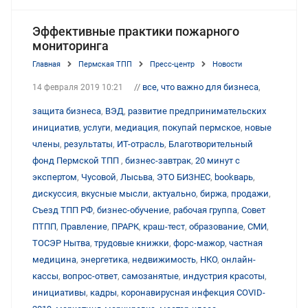
Эффективные практики пожарного
мониторинга
Главная
Пермская ТПП
Пресс-центр
Новости
//
все, что важно для бизнеса
,
14 февраля 2019 10:21
защита бизнеса
,
ВЭД
,
развитие предпринимательских
инициатив
,
услуги
,
медиация
,
покупай пермское
,
новые
члены
,
результаты
,
ИТ-отрасль
,
Благотворительный
фонд Пермской ТПП
,
бизнес-завтрак
,
20 минут с
экспертом
,
Чусовой
,
Лысьва
,
ЭТО БИЗНЕС
,
bookварь
,
дискуссия
,
вкусные мысли
,
актуально
,
биржа
,
продажи
,
Съезд ТПП РФ
,
бизнес-обучение
,
рабочая группа
,
Совет
ПТПП
,
Правление
,
ПРАРК
,
краш-тест
,
образование
,
СМИ
,
ТОСЭР Нытва
,
трудовые книжки
,
форс-мажор
,
частная
медицина
,
энергетика
,
недвижимость
,
НКО
,
онлайн-
кассы
,
вопрос-ответ
,
самозанятые
,
индустрия красоты
,
инициативы
,
кадры
,
коронавирусная инфекция COVID-