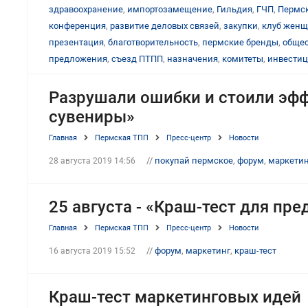
здравоохранение
,
импортозамещение
,
Гильдия
,
ГЧП
,
Пермск
конференция
,
развитие деловых связей
,
закупки
,
клуб женщ
презентация
,
благотворительность
,
пермские бренды
,
общес
предложения
,
съезд ПТПП
,
назначения
,
комитеты
,
инвести
Разрушали ошибки и стоили эфф
сувениры»
Главная
Пермская ТПП
Пресс-центр
Новости
//
покупай пермское
,
форум
,
маркетин
28 августа 2019 14:56
25 августа - «Краш-тест для пр
Главная
Пермская ТПП
Пресс-центр
Новости
//
форум
,
маркетинг
,
краш-тест
16 августа 2019 15:52
Краш-тест маркетинговых идей