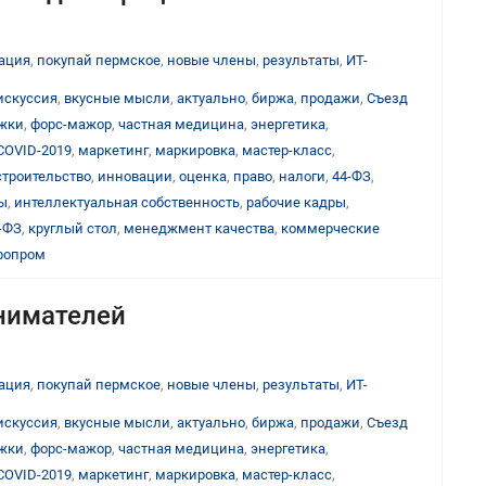
ация
,
покупай пермское
,
новые члены
,
результаты
,
ИТ-
искуссия
,
вкусные мысли
,
актуально
,
биржа
,
продажи
,
Съезд
ижки
,
форс-мажор
,
частная медицина
,
энергетика
,
COVID-2019
,
маркетинг
,
маркировка
,
мастер-класс
,
строительство
,
инновации
,
оценка
,
право
,
налоги
,
44-ФЗ
,
ы
,
интеллектуальная собственность
,
рабочие кадры
,
-ФЗ
,
круглый стол
,
менеджмент качества
,
коммерческие
ропром
нимателей
ация
,
покупай пермское
,
новые члены
,
результаты
,
ИТ-
искуссия
,
вкусные мысли
,
актуально
,
биржа
,
продажи
,
Съезд
ижки
,
форс-мажор
,
частная медицина
,
энергетика
,
COVID-2019
,
маркетинг
,
маркировка
,
мастер-класс
,