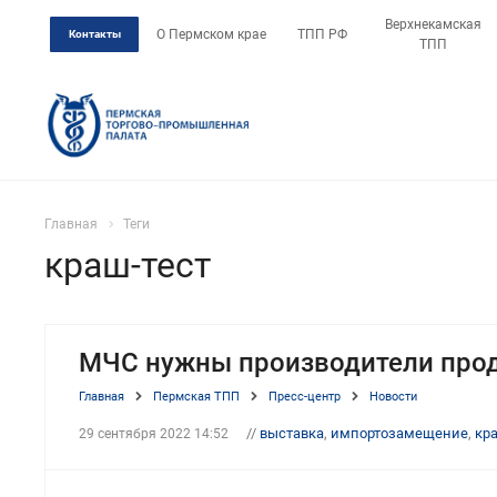
Верхнекамская
О Пермском крае
ТПП РФ
Контакты
ТПП
Главная
Теги
краш-тест
МЧС нужны производители прод
Главная
Пермская ТПП
Пресс-центр
Новости
//
выставка
,
импортозамещение
,
кр
29 сентября 2022 14:52