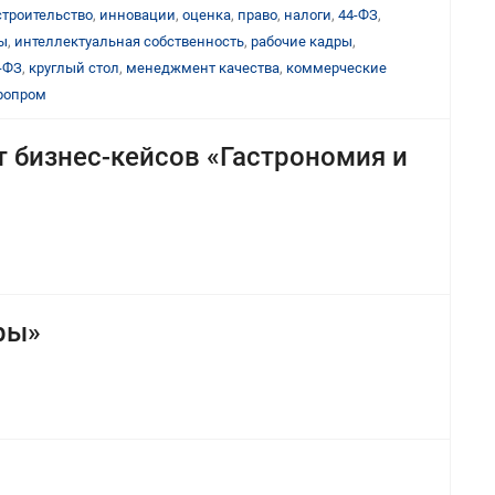
строительство
,
инновации
,
оценка
,
право
,
налоги
,
44-ФЗ
,
ы
,
интеллектуальная собственность
,
рабочие кадры
,
-ФЗ
,
круглый стол
,
менеджмент качества
,
коммерческие
ропром
т бизнес-кейсов «Гастрономия и
ры»