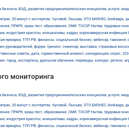
а бизнеса
,
ВЭД
,
развитие предпринимательских инициатив
,
услуги
,
мед
автрак
,
20 минут с экспертом
,
Чусовой
,
Лысьва
,
ЭТО БИЗНЕС
,
bookварь
,
д
ление
,
ПРАРК
,
краш-тест
,
образование
,
СМИ
,
ТОСЭР Нытва
,
трудовые кн
тые
,
индустрия красоты
,
инициативы
,
кадры
,
коронавирусная инфекция 
ая ярмарка
,
ТПП РФ
,
финансы
,
социальный бизнес
,
вебинар
,
таможня
,
ин-руководителей
,
форум
,
тренинг
,
семинар
,
выставка
,
страховые взнос
твенные советы
,
дата
,
торжественный момент
,
конкуренция
,
опрос
,
223
ции
,
город
,
экспертиза
,
дуальное обучение
,
переводы
,
конкурс
,
регион
,
аг
го мониторинга
а бизнеса
,
ВЭД
,
развитие предпринимательских инициатив
,
услуги
,
мед
автрак
,
20 минут с экспертом
,
Чусовой
,
Лысьва
,
ЭТО БИЗНЕС
,
bookварь
,
д
ление
,
ПРАРК
,
краш-тест
,
образование
,
СМИ
,
ТОСЭР Нытва
,
трудовые кн
тые
,
индустрия красоты
,
инициативы
,
кадры
,
коронавирусная инфекция 
ая ярмарка
,
ТПП РФ
,
финансы
,
социальный бизнес
,
вебинар
,
таможня
,