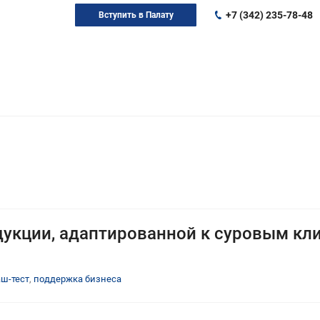
+7 (342) 235-78-48
Вступить в Палату
укции, адаптированной к суровым кл
аш-тест
,
поддержка бизнеса