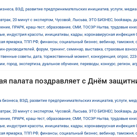
бизнеса
,
ВЭД
,
развитие предпринимательских инициатив
,
услуги
,
медиа
автрак
,
20 минут с экспертом
,
Чусовой
,
Лысьва
,
ЭТО БИЗНЕС
,
bookварь
,
д
ление
,
ПРАРК
,
краш-тест
,
образование
,
СМИ
,
ТОСЭР Нытва
,
трудовые кн
тые
,
индустрия красоты
,
инициативы
,
кадры
,
коронавирусная инфекция 
ая ярмарка
,
ТПП РФ
,
финансы
,
социальный бизнес
,
вебинар
,
таможня
,
ин-руководителей
,
форум
,
тренинг
,
семинар
,
выставка
,
страховые взнос
твенные советы
,
дата
,
торжественный момент
,
конкуренция
,
опрос
,
223
ции
,
город
,
экспертиза
,
дуальное обучение
,
переводы
,
конкурс
,
регион
,
аг
я палата поздравляет с Днём защитн
а бизнеса
,
ВЭД
,
развитие предпринимательских инициатив
,
услуги
,
мед
автрак
,
20 минут с экспертом
,
Чусовой
,
Лысьва
,
ЭТО БИЗНЕС
,
bookварь
,
д
ление
,
ПРАРК
,
краш-тест
,
образование
,
СМИ
,
ТОСЭР Нытва
,
трудовые кн
тые
,
индустрия красоты
,
инициативы
,
кадры
,
коронавирусная инфекция 
ая ярмарка
,
ТПП РФ
,
финансы
,
социальный бизнес
,
вебинар
,
таможня
,