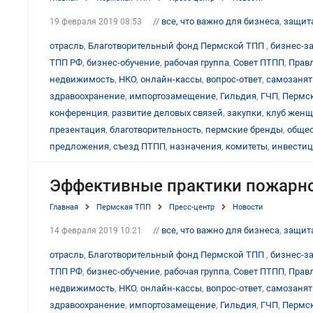
//
все, что важно для бизнеса
,
защит
19 февраля 2019 08:53
отрасль
,
Благотворительный фонд Пермской ТПП
,
бизнес-з
ТПП РФ
,
бизнес-обучение
,
рабочая группа
,
Совет ПТПП
,
Прав
недвижимость
,
НКО
,
онлайн-кассы
,
вопрос-ответ
,
самозаня
здравоохранение
,
импортозамещение
,
Гильдия
,
ГЧП
,
Пермск
конференция
,
развитие деловых связей
,
закупки
,
клуб женщ
презентация
,
благотворительность
,
пермские бренды
,
общес
предложения
,
съезд ПТПП
,
назначения
,
комитеты
,
инвести
Эффективные практики пожарно
Главная
Пермская ТПП
Пресс-центр
Новости
//
все, что важно для бизнеса
,
защит
14 февраля 2019 10:21
отрасль
,
Благотворительный фонд Пермской ТПП
,
бизнес-з
ТПП РФ
,
бизнес-обучение
,
рабочая группа
,
Совет ПТПП
,
Прав
недвижимость
,
НКО
,
онлайн-кассы
,
вопрос-ответ
,
самозаня
здравоохранение
,
импортозамещение
,
Гильдия
,
ГЧП
,
Пермск