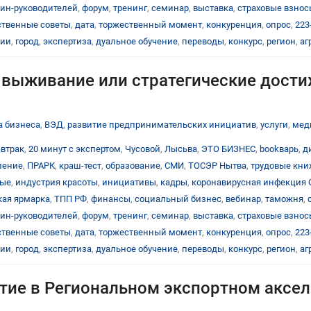
ин-руководителей
,
форум
,
тренинг
,
семинар
,
выставка
,
страховые взнос
твенные советы
,
дата
,
торжественный момент
,
конкуренция
,
опрос
,
223
ции
,
город
,
экспертиза
,
дуальное обучение
,
переводы
,
конкурс
,
регион
,
аг
 выживание или стратегические дост
а бизнеса
,
ВЭД
,
развитие предпринимательских инициатив
,
услуги
,
мед
автрак
,
20 минут с экспертом
,
Чусовой
,
Лысьва
,
ЭТО БИЗНЕС
,
bookварь
,
д
ление
,
ПРАРК
,
краш-тест
,
образование
,
СМИ
,
ТОСЭР Нытва
,
трудовые кн
тые
,
индустрия красоты
,
инициативы
,
кадры
,
коронавирусная инфекция 
ая ярмарка
,
ТПП РФ
,
финансы
,
социальный бизнес
,
вебинар
,
таможня
,
ин-руководителей
,
форум
,
тренинг
,
семинар
,
выставка
,
страховые взнос
твенные советы
,
дата
,
торжественный момент
,
конкуренция
,
опрос
,
223
ции
,
город
,
экспертиза
,
дуальное обучение
,
переводы
,
конкурс
,
регион
,
аг
стие в Региональном экспортном аксе