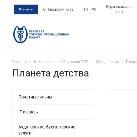
Верхнекамская
О Пермском крае
ТПП РФ
Контакты
ТПП
Главная
Каталог членов Пермской ТПП
Объединения
Плане
Планета детства
Почетные члены
IT и связь
Аудиторские, бухгалтерские
услуги