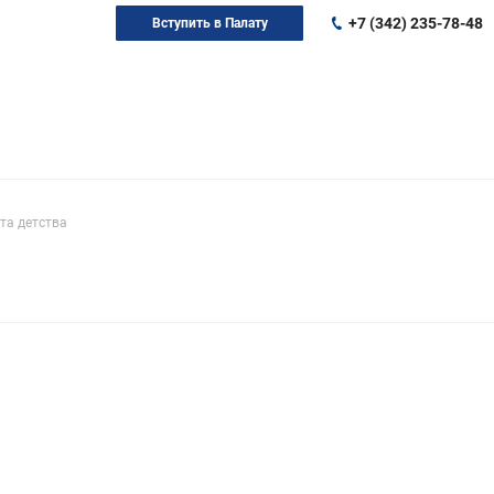
+7 (342) 235-78-48
Вступить в Палату
та детства