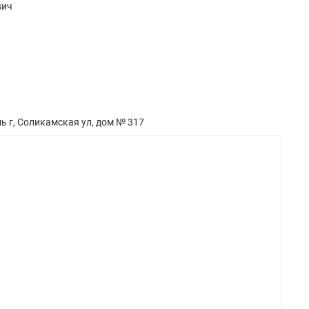
вич
ь г, Соликамская ул, дом № 317