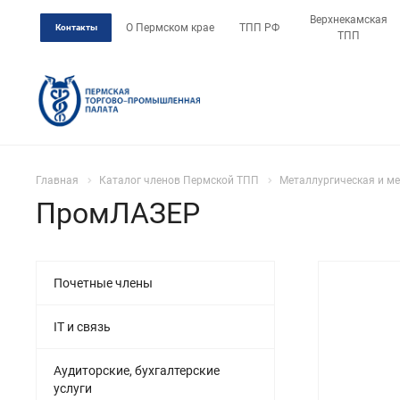
Верхнекамская
О Пермском крае
ТПП РФ
Контакты
ТПП
Главная
Каталог членов Пермской ТПП
Металлургическая и 
ПромЛАЗЕР
Почетные члены
IT и связь
Аудиторские, бухгалтерские
услуги