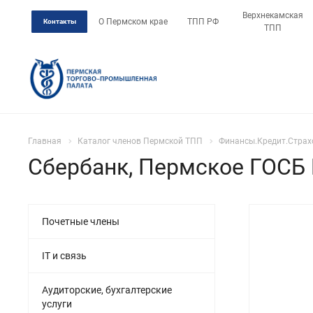
Верхнекамская
О Пермском крае
ТПП РФ
Контакты
ТПП
Главная
Каталог членов Пермской ТПП
Финансы.Кредит.Страх
Сбербанк, Пермское ГОСБ 
Почетные члены
IT и связь
Аудиторские, бухгалтерские
услуги