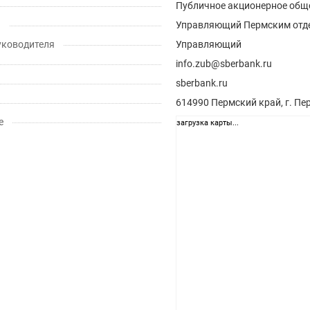
Публичное акционерное общ
ь
Управляющий Пермским отде
уководителя
Управляющий
info.zub@sberbank.ru
sberbank.ru
614990 Пермский край, г. Пе
е
загрузка карты...