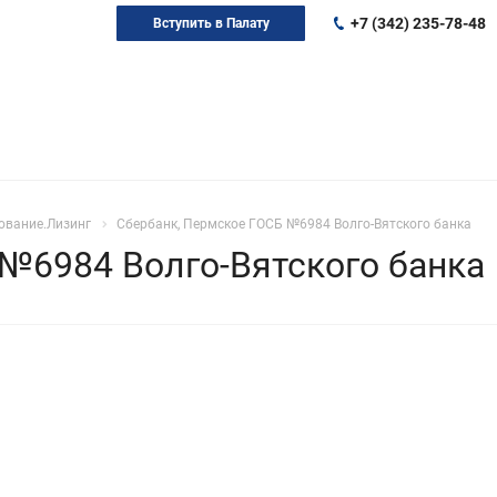
+7 (342) 235-78-48
Вступить в Палату
ование.Лизинг
Сбербанк, Пермское ГОСБ №6984 Волго-Вятского банка
№6984 Волго-Вятского банка