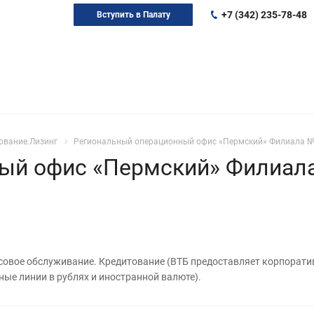
+7 (342) 235-78-48
Вступить в Палату
ование.Лизинг
Региональный операционный офис «Пермский» Филиала № 
ый офис «Пермский» Филиала
совое обслуживание. Кредитование (ВТБ предоставляет корпоратив
ные линии в рублях и иностранной валюте).