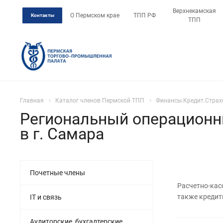
Верхнекамская
О Пермском крае
ТПП РФ
Контакты
ТПП
Главная
Каталог членов Пермской ТПП
Финансы.Кредит.Страх
Региональный операционн
в г. Самара
Почетные члены
Расчетно-кас
также кредит
IT и связь
Аудиторские, бухгалтерские