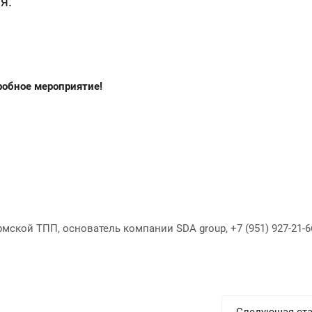
я:
робное мероприятие!
мской ТПП, основатель компании SDA group, +7 (951) 927-21-6
Следующая ста