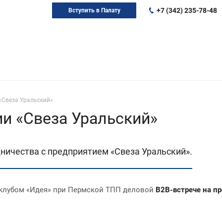
+7 (342) 235-78-48
Вступить в Палату
«Свеза Уральский»
ии «Свеза Уральский»
ничества с предприятием «Свеза Уральский».
-клубом «Идея» при Пермской ТПП деловой
B2B-встрече на п