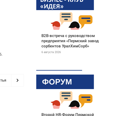
B2B-встреча с руководством
предприятия «Пермский завод
сорбентов УралХимСорб»
6 августа 2026
6.
тья
Второй HR-Форум Пермской