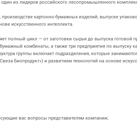
 один из лидеров российского лесопромышленного комплекс
, производстве картонно-бумажных изделий, выпуске упаков
ове искусственного интеллекта.
яет полный цикл — от заготовки сырья до выпуска готовой п
-бумажный комбинаты, а также три предприятия по выпуску к
труктура группы включает подразделения, которые занимаютс
«Свеза Биопродукт») и развитием технологий на основе искус
ресующие вас вопросы представителям компании;