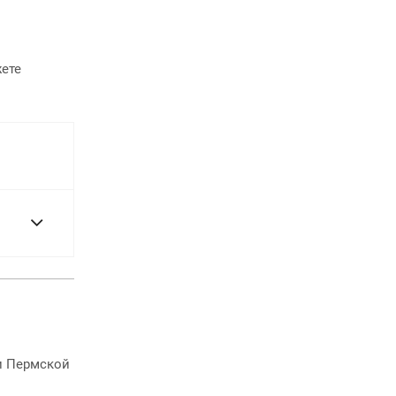
жете
и Пермской