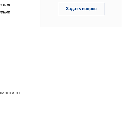
а оно
Задать вопрос
нение
имости от