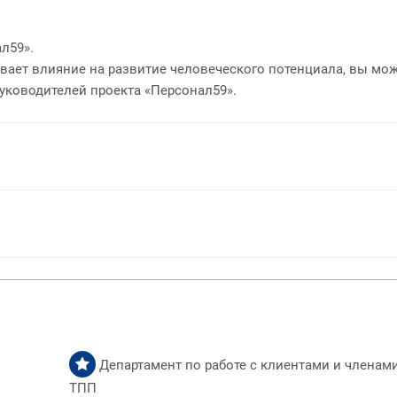
л59».
ывает влияние на развитие человеческого потенциала, вы мо
уководителей проекта «Персонал59».
Департамент по работе с клиентами и членам
ТПП